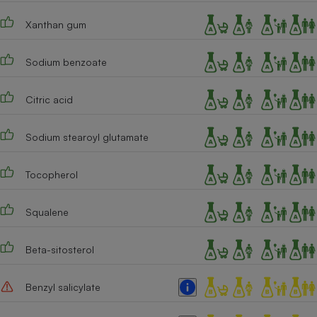
Cafetière à expressos
Xanthan gum
Sodium benzoate
Citric acid
Sodium stearoyl glutamate
Robot ménager
Tocopherol
Squalene
Beta-sitosterol
Benzyl salicylate