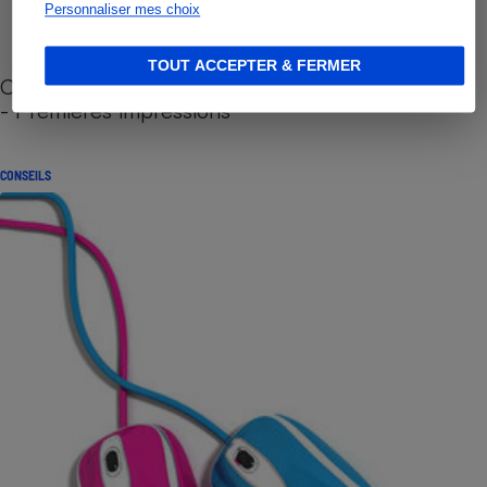
Personnaliser mes choix
TOUT ACCEPTER & FERMER
Cafetière à capsules zéro déchet CoffeeB (vidéo)
- Premières impressions
CONSEILS