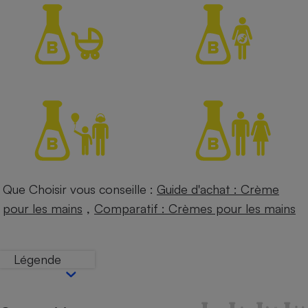
Petit électroménager - U
Complément
alimentaire
Mutuelle
Assurance emprunteur
Matelas
Champagne
bouteille
Banque en 
Téléviseur
Que Choisir vous conseille :
Guide d'achat : Crème
Antimoustique
Lave-linge
,
pour les mains
Comparatif : Crèmes pour les mains
Légende
Radiateur électrique