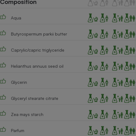
Composition
Téléphone mobile -
Smartphone
Plaque de cuisson à
Aqua
induction
Butyrospermum parkii butter
Climatiseur -
Ventilateur
Caprylic/capric triglyceride
Helianthus annuus seed oil
Antivirus
Climatiseur -
Glycerin
Ventilateur
Glyceryl stearate citrate
Zea mays starch
Parfum