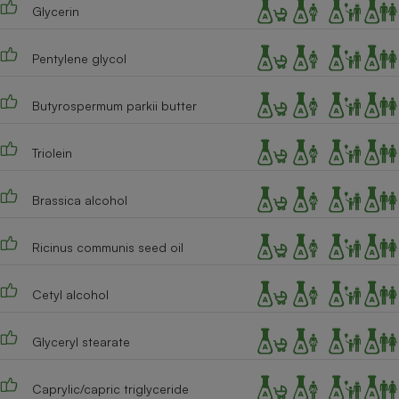
Téléphone mobile -
Glycerin
Smartphone
Plaque de cuisson à
induction
Pentylene glycol
Butyrospermum parkii butter
Climatiseur -
Ventilateur
Triolein
Brassica alcohol
Antivirus
Climatiseur -
Ricinus communis seed oil
Ventilateur
Cetyl alcohol
Glyceryl stearate
Caprylic/capric triglyceride