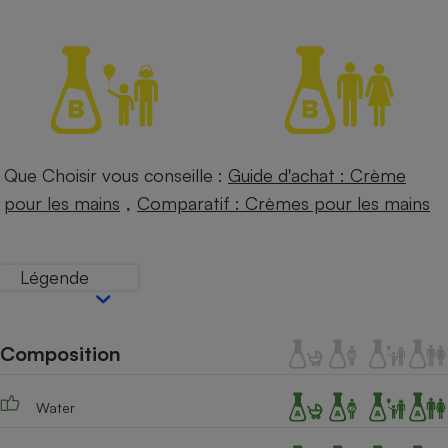
Petit électroménager - U
Complément
alimentaire
Mutuelle
Assurance emprunteur
Que Choisir vous conseille :
Guide d'achat : Crème
Matelas
,
Champagne
pour les mains
Comparatif : Crèmes pour les mains
bouteille
Banque en 
Téléviseur
Légende
Antimoustique
Lave-linge
Composition
Radiateur électrique
Water