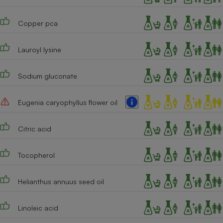
Copper pca
Lauroyl lysine
Sodium gluconate
Eugenia caryophyllus flower oil
Citric acid
Tocopherol
Helianthus annuus seed oil
Linoleic acid