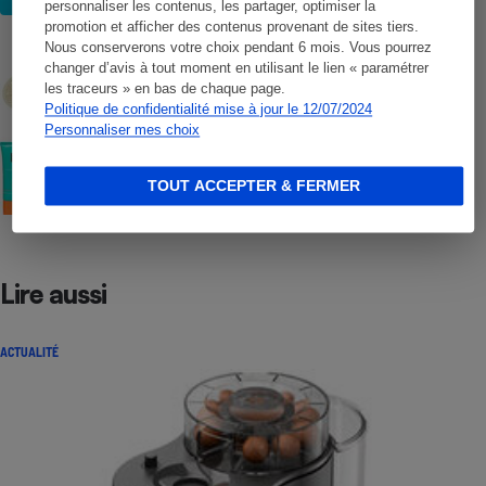
personnaliser les contenus, les partager, optimiser la
promotion et afficher des contenus provenant de sites tiers.
COMMENT NOUS TESTONS
Nous conserverons votre choix pendant 6 mois. Vous pourrez
Crèmes solaires - Le protocole
changer d’avis à tout moment en utilisant le lien « paramétrer
les traceurs » en bas de chaque page.
Politique de confidentialité mise à jour le 12/07/2024
Personnaliser mes choix
COMMENT NOUS TESTONS
Crèmes solaires visage - Le protocole
TOUT ACCEPTER & FERMER
Lire aussi
ACTUALITÉ