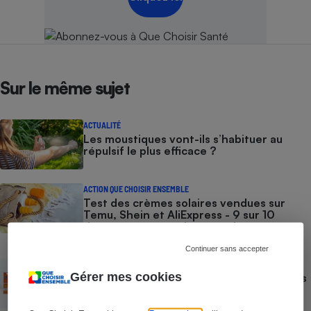
Sur le même sujet
ACTUALITÉ
Les moustiques vont-ils s’habituer au
répulsif le plus efficace ?
ACTION QUE CHOISIR ENSEMBLE
Test des crèmes solaires vendues sur
Temu, Shein et AliExpress - 9 sur 10
dangereuses pour la santé des
consommateurs
Continuer sans accepter
ACTUALITÉ
Gérer mes cookies
Crèmes solaires - Le bilan désastreux des
plateformes chinoises