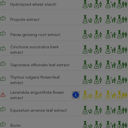
Hydrolyzed wheat starch
Propolis extract
Panax ginseng root extract
Cinchona succirubra bark
extract
Saponaria officinalis leaf extract
Thymus vulgaris flower/leaf
extract
Lavandula angustifolia flower
extract
Equisetum arvense leaf extract
Biotin