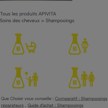
Petit électroménager - U
Complément
Tous les produits APIVITA
alimentaire
Mutuelle
Soins des cheveux
>
Shampooings
Assurance emprunteur
Matelas
Champagne
bouteille
Banque en 
Téléviseur
Antimoustique
Lave-linge
Radiateur électrique
Que Choisir vous conseille :
Comparatif : Shampooings
,
réparateurs
Guide d'achat : Shampooings