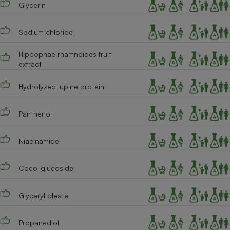
Glycerin
Cafetière à expressos
Sodium chloride
Hippophae rhamnoides fruit
extract
Hydrolyzed lupine protein
Panthenol
Robot ménager
Niacinamide
Coco-glucoside
Glyceryl oleate
Propanediol