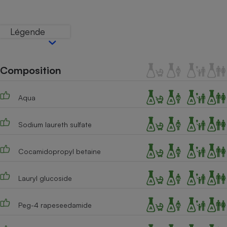
Téléphone mobile -
Smartphone
Plaque de cuisson à
Légende
induction
Composition
Climatiseur -
Ventilateur
Aqua
Antivirus
Sodium laureth sulfate
Climatiseur -
Ventilateur
Cocamidopropyl betaine
Lauryl glucoside
Peg-4 rapeseedamide