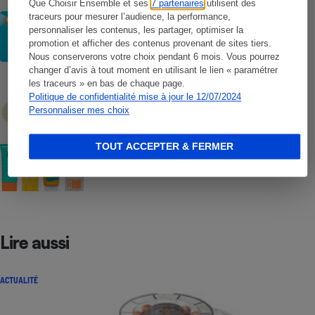
Que Choisir Ensemble et ses
7 partenaires
utilisent des
traceurs pour mesurer l’audience, la performance,
CONSEILS
Crèmes solaires - Les logos à la loupe
personnaliser les contenus, les partager, optimiser la
promotion et afficher des contenus provenant de sites tiers.
Nous conserverons votre choix pendant 6 mois. Vous pourrez
changer d’avis à tout moment en utilisant le lien « paramétrer
COMMENT NOUS TESTONS
les traceurs » en bas de chaque page.
Crèmes solaires - Le protocole
Politique de confidentialité mise à jour le 12/07/2024
Personnaliser mes choix
TOUT ACCEPTER & FERMER
COMMENT NOUS TESTONS
Crèmes solaires visage - Le protocole
Lire aussi
ACTUALITÉ