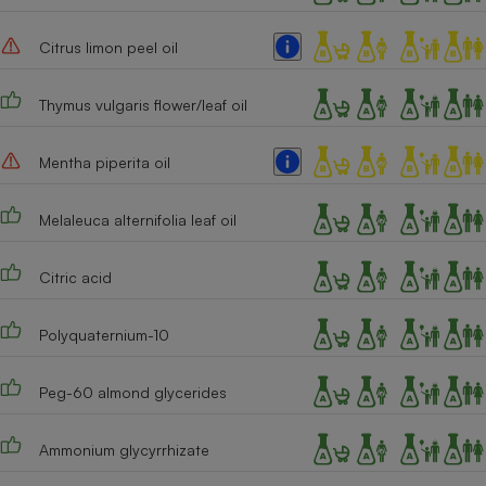
Citrus limon peel oil
Thymus vulgaris flower/leaf oil
Mentha piperita oil
Melaleuca alternifolia leaf oil
Citric acid
Polyquaternium-10
Peg-60 almond glycerides
Ammonium glycyrrhizate