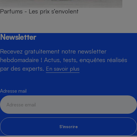
Parfums - Les prix s’envolent
Newsletter
Recevez gratuitement notre newsletter
hebdomadaire ! Actus, tests, enquêtes réalisés
par des experts.
En savoir plus
Adresse mail
S'inscrire