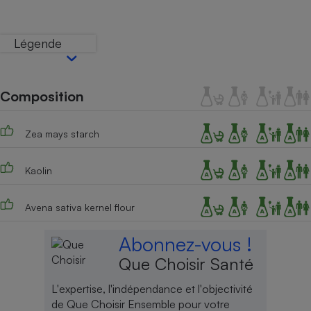
Téléphone mobile -
Smartphone
Plaque de cuisson à
Légende
induction
Composition
Climatiseur -
Ventilateur
Zea mays starch
Antivirus
Kaolin
Climatiseur -
Ventilateur
Avena sativa kernel flour
Abonnez-vous !
Que Choisir Santé
L'expertise, l'indépendance et l'objectivité
de Que Choisir Ensemble pour votre