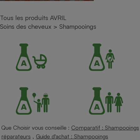
Petit électroménager - U
Complément
Tous les produits AVRIL
alimentaire
Mutuelle
Soins des cheveux
>
Shampooings
Assurance emprunteur
Matelas
Champagne
bouteille
Banque en 
Téléviseur
Antimoustique
Lave-linge
Radiateur électrique
Que Choisir vous conseille :
Comparatif : Shampooings
,
réparateurs
Guide d'achat : Shampooings