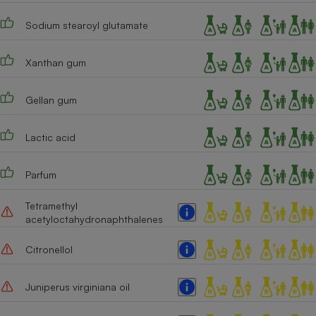
Sodium stearoyl glutamate
Xanthan gum
Gellan gum
Lactic acid
Parfum
Tetramethyl
acetyloctahydronaphthalenes
Citronellol
Juniperus virginiana oil