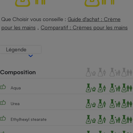
Téléphone mobile -
Smartphone
Plaque de cuisson à
induction
Que Choisir vous conseille :
Guide d'achat : Crème
,
pour les mains
Comparatif : Crèmes pour les mains
Climatiseur -
Ventilateur
Légende
Antivirus
Composition
Climatiseur -
Ventilateur
Aqua
Urea
Ethylhexyl stearate