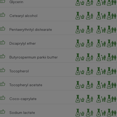
Glycerin
Cafetière à expressos
Cetearyl alcohol
Pentaerythrityl distearate
Dicaprylyl ether
Butyrospermum parkii butter
Robot ménager
Tocopherol
Tocopheryl acetate
Coco-caprylate
Sodium lactate