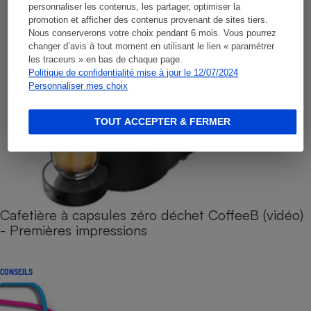
personnaliser les contenus, les partager, optimiser la
promotion et afficher des contenus provenant de sites tiers.
Nous conserverons votre choix pendant 6 mois. Vous pourrez
changer d’avis à tout moment en utilisant le lien « paramétrer
les traceurs » en bas de chaque page.
Politique de confidentialité mise à jour le 12/07/2024
Personnaliser mes choix
TOUT ACCEPTER & FERMER
Cafetière à capsules zéro déchet CoffeeB (vidéo)
- Premières impressions
CONSEILS