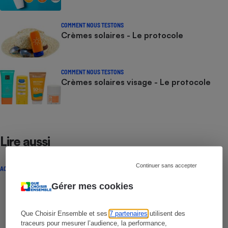
COMMENT NOUS TESTONS
Crèmes solaires - Le protocole
COMMENT NOUS TESTONS
Crèmes solaires visage - Le protocole
Lire aussi
Continuer sans accepter
ACTUALITÉ
Gérer mes cookies
Que Choisir Ensemble et ses
7 partenaires
utilisent des
traceurs pour mesurer l’audience, la performance,