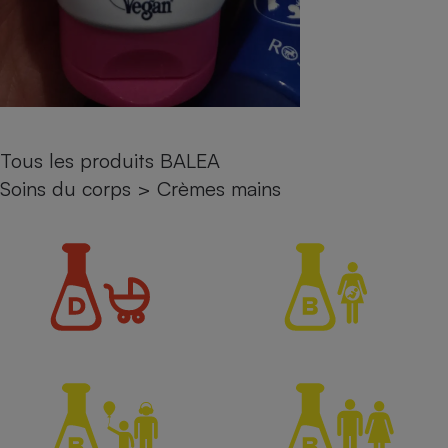
Petit électroménager - U
Complément
alimentaire
Mutuelle
Assurance emprunteur
Tous les produits BALEA
Soins du corps
>
Crèmes mains
Matelas
Champagne
bouteille
Banque en 
Téléviseur
Antimoustique
Lave-linge
Radiateur électrique