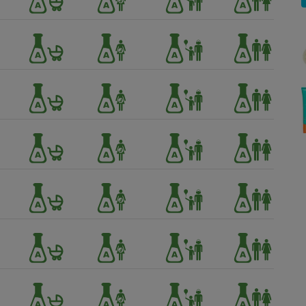
Électricité - Gaz
Appareil photo
numérique
Four encastrable
Lessive
Aspirateur