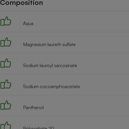
Composition
Internet
Gros électroménager
Téléphonie
Aqua
Petit électroménager 
Complément
alimentaire
Mutuelle
Assurance emprunteu
Magnesium laureth sulfate
Sodium lauroyl sarcosinate
Matelas
Champa
boutei
Banque 
Sodium cocoamphoacetate
Téléviseur
Antimoustique
Lave-linge
Panthenol
Polysorbate 20