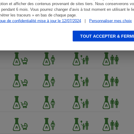
tion et afficher des contenus provenant de sites tiers. Nous conserverons vo
 pendant 6 mois. Vous pourrez changer d’avis à tout moment en utilisant le li
étrer les traceurs » en bas de chaque page.
ique de confidentialité mise à jour le 12/07/2024
|
Personnaliser mes choix
TOUT ACCEPTER & FERM