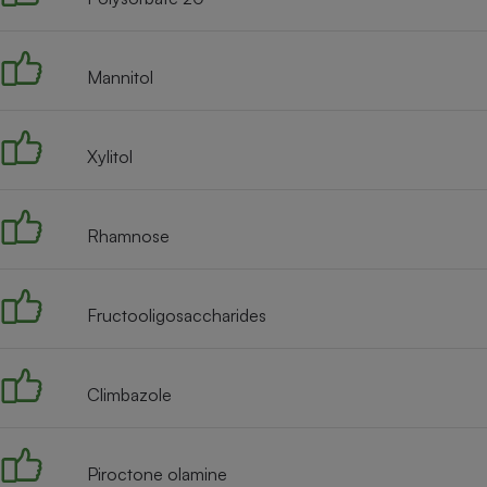
Radiateur électrique
Mannitol
Téléphone mobile -
Smartphone
Plaque de cuisson à
induction
Xylitol
Climatiseur -
Rhamnose
Ventilateur
Fructooligosaccharides
Antivirus
Climatiseur -
Ventilateur
Climbazole
Piroctone olamine