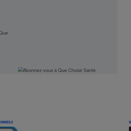
 Que
CONSEILS
G