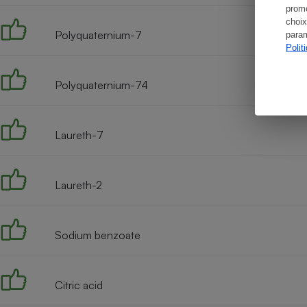
promo
choix
Polyquaternium-7
param
Polit
Polyquaternium-74
Laureth-7
Laureth-2
Sodium benzoate
Citric acid