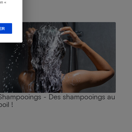
en «
UIDE D'ACHAT
ER
Shampooings - Des shampooings au
poil !