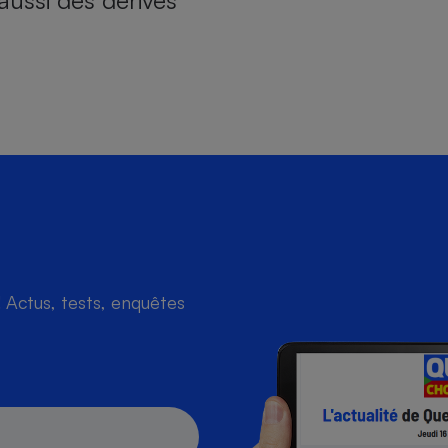
aussi des dérives
Actus, tests, enquêtes