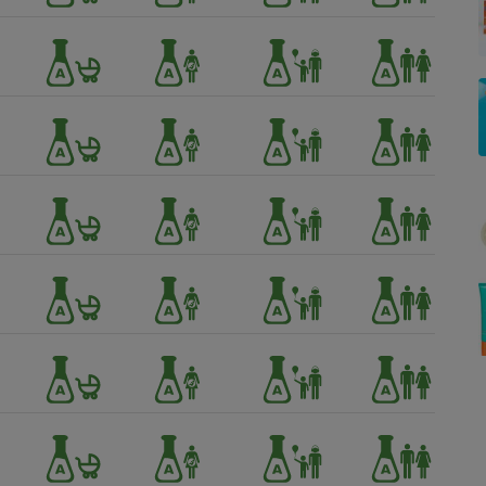
Électricité - Gaz
Appareil photo
numérique
Four encastrable
Lessive
Aspirateur