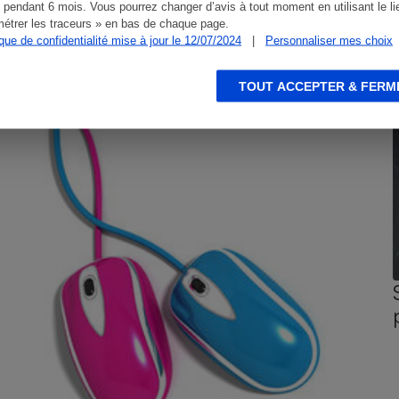
 pendant 6 mois. Vous pourrez changer d’avis à tout moment en utilisant le li
étrer les traceurs » en bas de chaque page.
ique de confidentialité mise à jour le 12/07/2024
|
Personnaliser mes choix
CONSEILS
G
TOUT ACCEPTER & FERM