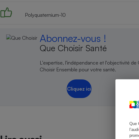
Polyquaternium-10
Cafetière à expresso
Abonnez-vous !
Que Choisir Santé
L'expertise, l'indépendance et l'objectivité de
Choisir Ensemble pour votre santé.
Cliquez ici
Robot ménager
Que 
l’aud
promo