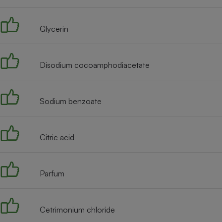
Radiateur électrique
Glycerin
Téléphone mobile -
Smartphone
Plaque de cuisson à
induction
Disodium cocoamphodiacetate
Sodium benzoate
Climatiseur -
Ventilateur
Citric acid
Antivirus
Climatiseur -
Ventilateur
Parfum
Cetrimonium chloride