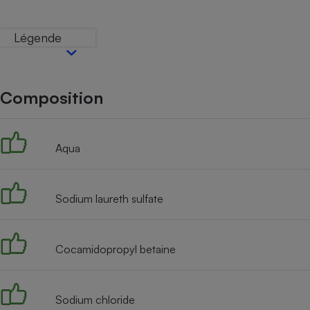
Internet
Légende
Gros électroménager
Téléphonie
Petit électroménager 
Complément
alimentaire
Composition
Mutuelle
Assurance emprunteu
Aqua
Matelas
Champa
boutei
Sodium laureth sulfate
Banque 
Téléviseur
Antimoustique
Lave-linge
Cocamidopropyl betaine
Sodium chloride