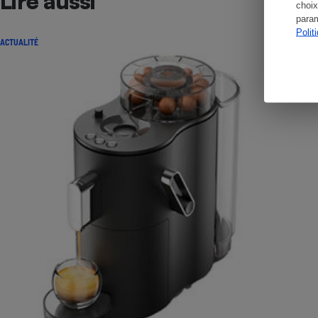
Lire aussi
choix
param
Polit
ACTUALITÉ