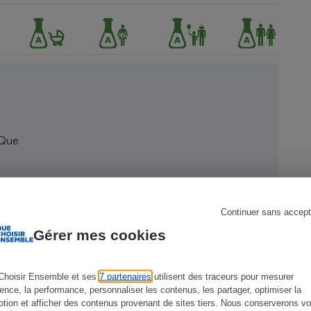
s
Réfrigérateur
 Que
Continuer sans accept
Gérer mes cookies
Choisir Ensemble et ses
7 partenaires
utilisent des traceurs pour mesurer
ience, la performance, personnaliser les contenus, les partager, optimiser la
tion et afficher des contenus provenant de sites tiers. Nous conserverons vo