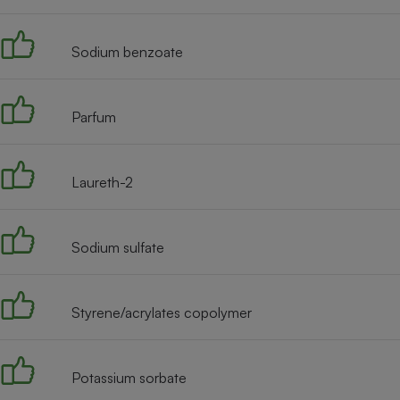
Radiateur électrique
Sodium benzoate
Téléphone mobile -
Smartphone
Plaque de cuisson à
induction
Parfum
Laureth-2
Climatiseur -
Ventilateur
Sodium sulfate
Antivirus
Climatiseur -
Ventilateur
Styrene/acrylates copolymer
Potassium sorbate