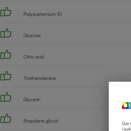
Polyquaternium-10
Cafetière à expresso
Glucose
Citric acid
Triethanolamine
Robot ménager
Glycerin
Propylene glycol
Que 
l’aud