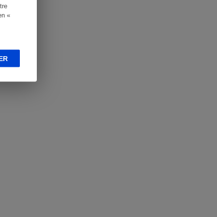
tre
en «
ER