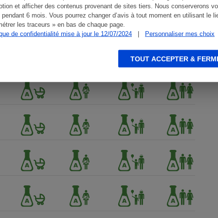
tion et afficher des contenus provenant de sites tiers. Nous conserverons vo
 pendant 6 mois. Vous pourrez changer d’avis à tout moment en utilisant le li
étrer les traceurs » en bas de chaque page.
ique de confidentialité mise à jour le 12/07/2024
|
Personnaliser mes choix
TOUT ACCEPTER & FERM