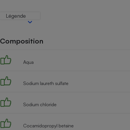
Internet
Légende
Gros électroménager
Téléphonie
Petit électroménager 
Complément
alimentaire
Composition
Mutuelle
Assurance emprunteu
Aqua
Matelas
Champa
boutei
Sodium laureth sulfate
Banque 
Téléviseur
Antimoustique
Lave-linge
Sodium chloride
Cocamidopropyl betaine