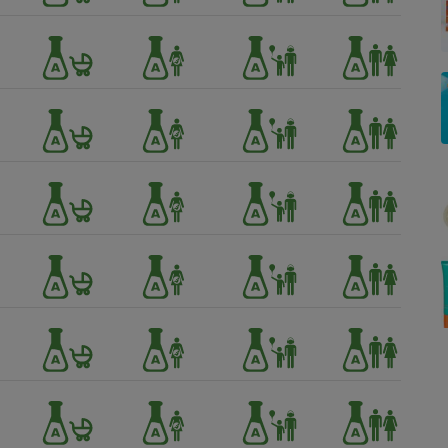
Électricité - Gaz
Appareil photo
numérique
Four encastrable
Lessive
Aspirateur