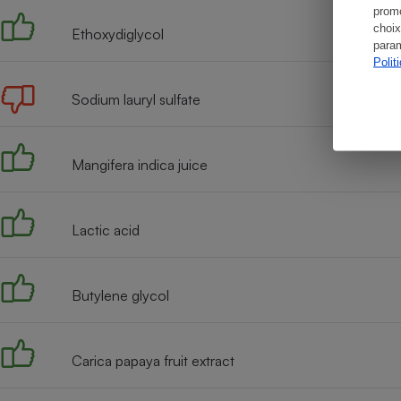
promo
choix
Ethoxydiglycol
param
Polit
Sodium lauryl sulfate
Mangifera indica juice
Lactic acid
Butylene glycol
Carica papaya fruit extract