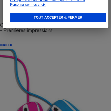
Personnaliser mes choix
TOUT ACCEPTER & FERMER
Cafetière à capsules zéro déchet CoffeeB (vidéo)
- Premières impressions
CONSEILS