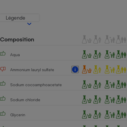
Téléphone mobile -
Smartphone
Plaque de cuisson à
Légende
induction
Composition
Climatiseur -
Ventilateur
Aqua
Antivirus
Ammonium lauryl sulfate
Climatiseur -
Ventilateur
Sodium cocoamphoacetate
Sodium chloride
Glycerin