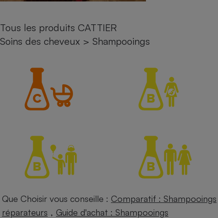
Petit électroménager - U
Complément
Tous les produits CATTIER
alimentaire
Mutuelle
Soins des cheveux
>
Shampooings
Assurance emprunteur
Matelas
Champagne
bouteille
Banque en 
Téléviseur
Antimoustique
Lave-linge
Radiateur électrique
Que Choisir vous conseille :
Comparatif : Shampooings
,
réparateurs
Guide d'achat : Shampooings