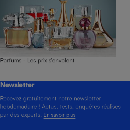
Parfums - Les prix s’envolent
Newsletter
Recevez gratuitement notre newsletter
hebdomadaire ! Actus, tests, enquêtes réalisés
par des experts.
En savoir plus