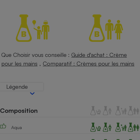
Petit électroménager - U
Complément
alimentaire
Mutuelle
Assurance emprunteur
Que Choisir vous conseille :
Guide d'achat : Crème
Matelas
,
Champagne
pour les mains
Comparatif : Crèmes pour les mains
bouteille
Banque en 
Téléviseur
Légende
Antimoustique
Lave-linge
Composition
Radiateur électrique
Aqua