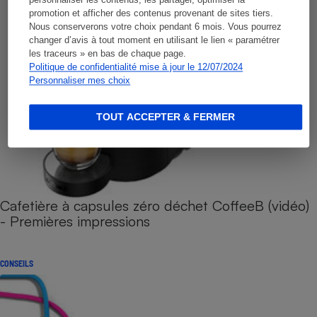
personnaliser les contenus, les partager, optimiser la
promotion et afficher des contenus provenant de sites tiers.
Nous conserverons votre choix pendant 6 mois. Vous pourrez
changer d’avis à tout moment en utilisant le lien « paramétrer
les traceurs » en bas de chaque page.
Politique de confidentialité mise à jour le 12/07/2024
Personnaliser mes choix
TOUT ACCEPTER & FERMER
Cafetière à capsules zéro déchet CoffeeB (vidéo)
- Premières impressions
CONSEILS