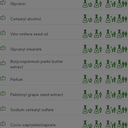
Téléphone mobile -
Glycerin
Smartphone
Plaque de cuisson à
induction
Cetearyl alcohol
Vitis vinifera seed oil
Climatiseur -
Ventilateur
Glyceryl stearate
Butyrospermum parkii butter
Antivirus
extract
Climatiseur -
Parfum
Ventilateur
Palmitoyl grape seed extract
Sodium cetearyl sulfate
Coco-caprylate/caprate