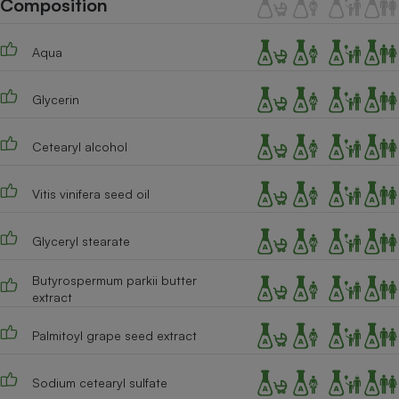
Composition
Téléphone mobile -
Smartphone
Plaque de cuisson à
Aqua
induction
Glycerin
Climatiseur -
Ventilateur
Cetearyl alcohol
Vitis vinifera seed oil
Antivirus
Climatiseur -
Glyceryl stearate
Ventilateur
Butyrospermum parkii butter
extract
Palmitoyl grape seed extract
Sodium cetearyl sulfate