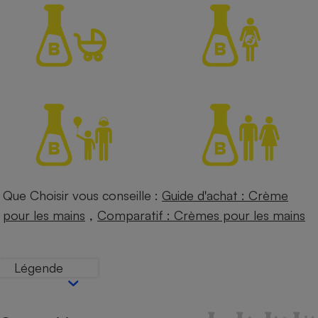
Petit électroménager - U
Complément
alimentaire
Mutuelle
Assurance emprunteur
Matelas
Champagne
bouteille
Banque en 
Téléviseur
Que Choisir vous conseille :
Guide d'achat : Crème
Antimoustique
Lave-linge
,
pour les mains
Comparatif : Crèmes pour les mains
Légende
Radiateur électrique