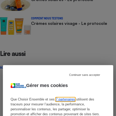
COMMENT NOUS TESTONS
Crèmes solaires visage - Le protocole
Lire aussi
ACTUALITÉ
Continuer sans accepter
Gérer mes cookies
Que Choisir Ensemble et ses
7 partenaires
utilisent des
traceurs pour mesurer l’audience, la performance,
personnaliser les contenus, les partager, optimiser la
promotion et afficher des contenus provenant de sites tiers.