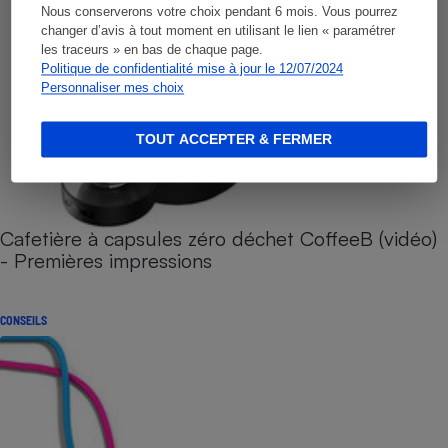
Nous conserverons votre choix pendant 6 mois. Vous pourrez
changer d’avis à tout moment en utilisant le lien « paramétrer
les traceurs » en bas de chaque page.
Politique de confidentialité mise à jour le 12/07/2024
Personnaliser mes choix
TOUT ACCEPTER & FERMER
Cafetière à capsules zéro déchet CoffeeB (vidéo)
- Premières impressions
CONSEILS