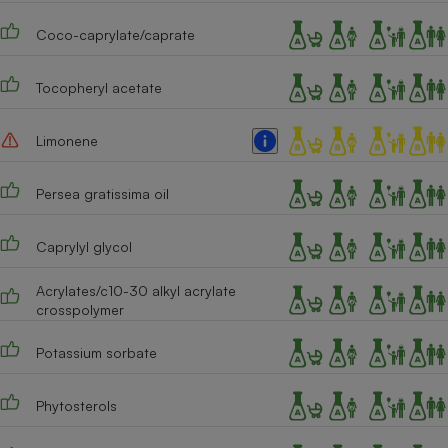
Cafetière à expressos
Coco-caprylate/caprate
Tocopheryl acetate
Limonene
Persea gratissima oil
Robot ménager
Caprylyl glycol
Acrylates/c10-30 alkyl acrylate
crosspolymer
Potassium sorbate
Phytosterols