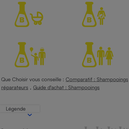
Petit électroménager - U
Complément
alimentaire
Mutuelle
Assurance emprunteur
Matelas
Champagne
bouteille
Banque en 
Téléviseur
Que Choisir vous conseille :
Comparatif : Shampooings
Antimoustique
Lave-linge
,
réparateurs
Guide d'achat : Shampooings
Légende
Radiateur électrique