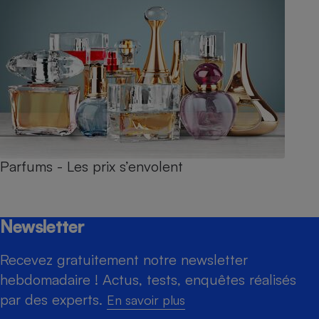
Parfums - Les prix s’envolent
Newsletter
Recevez gratuitement notre newsletter
hebdomadaire ! Actus, tests, enquêtes réalisés
par des experts.
En savoir plus