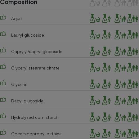
Composition
Téléphone mobile -
Smartphone
Plaque de cuisson à
Aqua
induction
Lauryl glucoside
Climatiseur -
Ventilateur
Caprylyl/capryl glucoside
Glyceryl stearate citrate
Antivirus
Climatiseur -
Glycerin
Ventilateur
Decyl glucoside
Hydrolyzed corn starch
Cocamidopropyl betaine