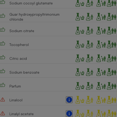
Sodium cocoyl glutamate
Guar hydroxypropyltrimonium
chloride
Sodium citrate
Tocopherol
Citric acid
Sodium benzoate
Parfum
Linalool
Linalyl acetate