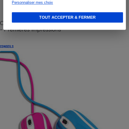
Personnaliser mes choix
TOUT ACCEPTER & FERMER
Cafetière à capsules zéro déchet CoffeeB (vidéo)
- Premières impressions
CONSEILS