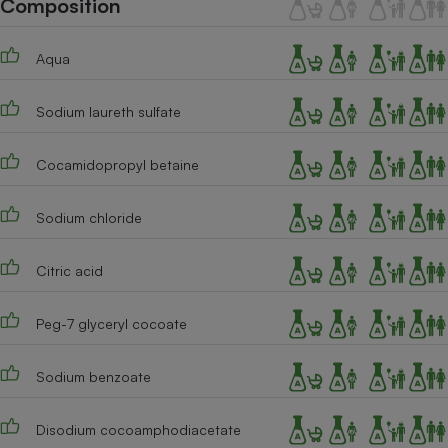
Composition
Téléphone mobile -
Smartphone
Plaque de cuisson à
Aqua
induction
Sodium laureth sulfate
Climatiseur -
Ventilateur
Cocamidopropyl betaine
Sodium chloride
Antivirus
Climatiseur -
Citric acid
Ventilateur
Peg-7 glyceryl cocoate
Sodium benzoate
Disodium cocoamphodiacetate