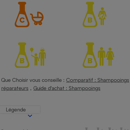
Petit électroménager - U
Complément
alimentaire
Mutuelle
Assurance emprunteur
Matelas
Champagne
bouteille
Banque en 
Téléviseur
Que Choisir vous conseille :
Comparatif : Shampooings
Antimoustique
Lave-linge
,
réparateurs
Guide d'achat : Shampooings
Légende
Radiateur électrique