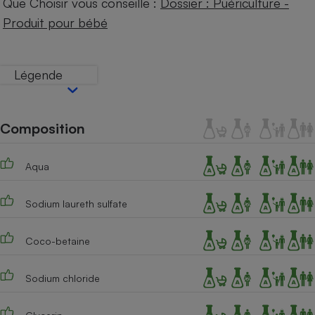
Que Choisir vous conseille :
Dossier : Puériculture -
Téléphone mobile -
Smartphone
Produit pour bébé
Plaque de cuisson à
induction
Légende
Climatiseur -
Ventilateur
Composition
Antivirus
Aqua
Climatiseur -
Ventilateur
Sodium laureth sulfate
Coco-betaine
Sodium chloride