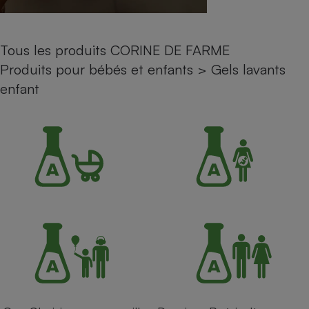
Petit électroménager - U
Complément
alimentaire
Tous les produits CORINE DE FARME
Mutuelle
Assurance emprunteur
Produits pour bébés et enfants
>
Gels lavants
enfant
Matelas
Champagne
bouteille
Banque en 
Téléviseur
Antimoustique
Lave-linge
Radiateur électrique