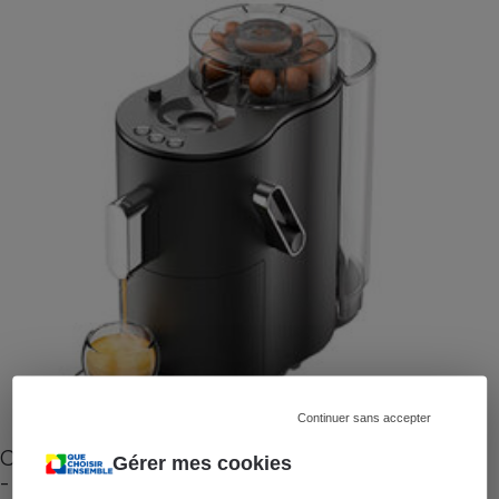
Continuer sans accepter
Cafetière à capsules zéro déchet CoffeeB (vidéo)
Gérer mes cookies
- Premières impressions