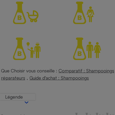
Petit électroménager - U
Complément
alimentaire
Mutuelle
Assurance emprunteur
Matelas
Champagne
bouteille
Banque en 
Téléviseur
Que Choisir vous conseille :
Comparatif : Shampooings
Antimoustique
Lave-linge
,
réparateurs
Guide d'achat : Shampooings
Légende
Radiateur électrique