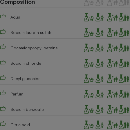
Composition
Téléphone mobile -
Smartphone
Plaque de cuisson à
Aqua
induction
Sodium laureth sulfate
Climatiseur -
Ventilateur
Cocamidopropyl betaine
Sodium chloride
Antivirus
Climatiseur -
Decyl glucoside
Ventilateur
Parfum
Sodium benzoate
Citric acid