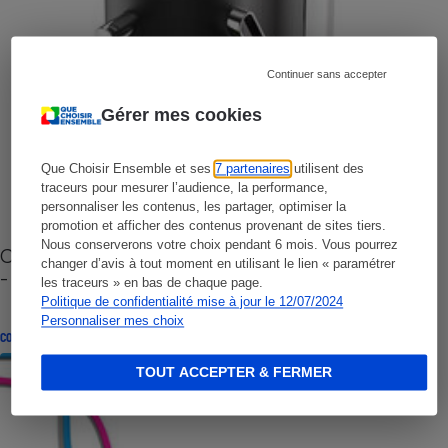
Continuer sans accepter
Gérer mes cookies
Que Choisir Ensemble et ses
7 partenaires
utilisent des
traceurs pour mesurer l’audience, la performance,
personnaliser les contenus, les partager, optimiser la
promotion et afficher des contenus provenant de sites tiers.
Nous conserverons votre choix pendant 6 mois. Vous pourrez
Cafetière à capsules zéro déchet CoffeeB (vidéo)
changer d’avis à tout moment en utilisant le lien « paramétrer
- Premières impressions
les traceurs » en bas de chaque page.
Politique de confidentialité mise à jour le 12/07/2024
Personnaliser mes choix
CONSEILS
TOUT ACCEPTER & FERMER