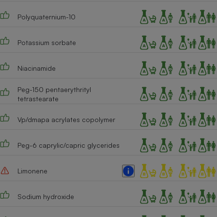
Cafetière à expressos
Polyquaternium-10
Potassium sorbate
Niacinamide
Peg-150 pentaerythrityl
tetrastearate
Robot ménager
Vp/dmapa acrylates copolymer
Peg-6 caprylic/capric glycerides
Limonene
Sodium hydroxide