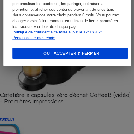
personnaliser les contenus, les partager, optimiser la
promotion et afficher des contenus provenant de sites tiers.
Nous conserverons votre choix pendant 6 mois. Vous pourrez
changer d’avis à tout moment en utilisant le lien « paramétrer
les traceurs » en bas de chaque page.
Politique de confidentialité mise à jour le 12/07/2024
Personnaliser mes choix
TOUT ACCEPTER & FERMER
Cafetière à capsules zéro déchet CoffeeB (vidéo)
- Premières impressions
CONSEILS