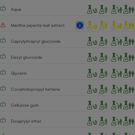
Téléphone mobile -
Smartphone
Aqua
Plaque de cuisson à
induction
Mentha piperita leaf extract
Caprylyl/capryl glucoside
Climatiseur -
Ventilateur
Decyl glucoside
Antivirus
Glycerin
Climatiseur -
Ventilateur
Cocamidopropyl betaine
Cellulose gum
Dicaprylyl ether