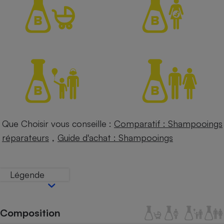
Petit électroménager - U
Complément
alimentaire
Mutuelle
Assurance emprunteur
Matelas
Champagne
bouteille
Banque en 
Que Choisir vous conseille :
Comparatif : Shampooings
Téléviseur
,
réparateurs
Guide d'achat : Shampooings
Antimoustique
Lave-linge
Légende
Radiateur électrique
Composition