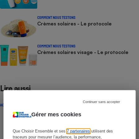
COMMENT NOUS TESTONS
Crèmes solaires - Le protocole
COMMENT NOUS TESTONS
Crèmes solaires visage - Le protocole
Lire aussi
Continuer sans accepter
ACTUALITÉ
Gérer mes cookies
Que Choisir Ensemble et ses
7 partenaires
utilisent des
traceurs pour mesurer l’audience, la performance,