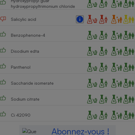
Hydroxypropyl guar
hydroxypropyltrimonium chloride
Salicylic acid
Benzophenone-4
Disodium edta
Panthenol
Saccharide isomerate
Sodium citrate
Ci 42090
Abonnez-vous !