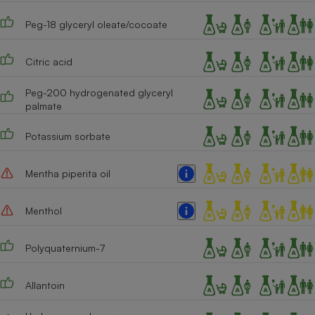
Cafetière à expressos
Peg-18 glyceryl oleate/cocoate
Citric acid
Peg-200 hydrogenated glyceryl
palmate
Potassium sorbate
Robot ménager
Mentha piperita oil
Menthol
Polyquaternium-7
Allantoin