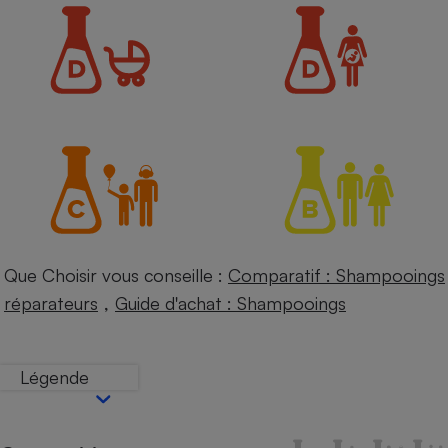
Petit électroménager - U
Complément
alimentaire
Mutuelle
Assurance emprunteur
Matelas
Champagne
bouteille
Banque en 
Téléviseur
Que Choisir vous conseille :
Comparatif : Shampooings
Antimoustique
Lave-linge
,
réparateurs
Guide d'achat : Shampooings
Légende
Radiateur électrique