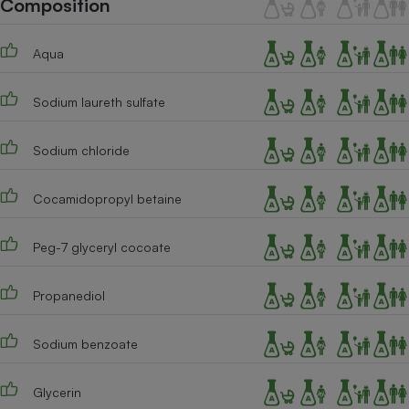
Composition
Téléphone mobile -
Smartphone
Plaque de cuisson à
Aqua
induction
Sodium laureth sulfate
Climatiseur -
Ventilateur
Sodium chloride
Cocamidopropyl betaine
Antivirus
Climatiseur -
Peg-7 glyceryl cocoate
Ventilateur
Propanediol
Sodium benzoate
Glycerin