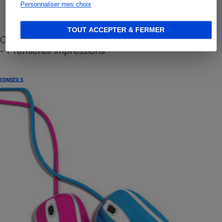
Personnaliser mes choix
TOUT ACCEPTER & FERMER
Cafetière à capsules zéro déchet CoffeeB (vidéo)
- Premières impressions
CONSEILS