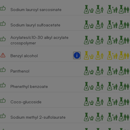
Cafetière à expressos
Sodium lauroyl sarcosinate
Sodium lauryl sulfoacetate
Acrylates/c10-30 alkyl acrylate
crosspolymer
Benzyl alcohol
Robot ménager
Panthenol
Phenethyl benzoate
Coco-glucoside
Sodium methyl 2-sulfolaurate