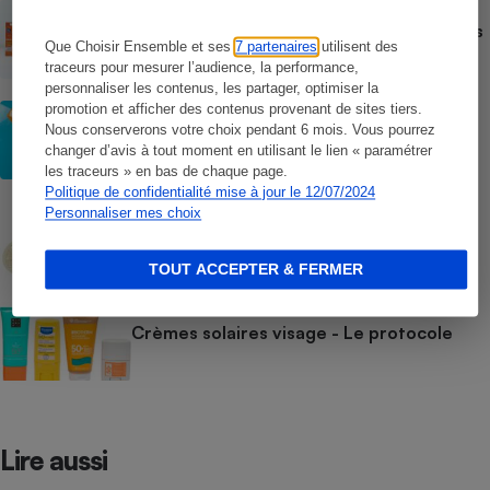
ACTUALITÉ
Crèmes solaires - Le bilan désastreux des
plateformes chinoises
Que Choisir Ensemble et ses
7 partenaires
utilisent des
traceurs pour mesurer l’audience, la performance,
personnaliser les contenus, les partager, optimiser la
promotion et afficher des contenus provenant de sites tiers.
CONSEILS
Crèmes solaires - Les logos à la loupe
Nous conserverons votre choix pendant 6 mois. Vous pourrez
changer d’avis à tout moment en utilisant le lien « paramétrer
les traceurs » en bas de chaque page.
Politique de confidentialité mise à jour le 12/07/2024
COMMENT NOUS TESTONS
Personnaliser mes choix
Crèmes solaires - Le protocole
TOUT ACCEPTER & FERMER
COMMENT NOUS TESTONS
Crèmes solaires visage - Le protocole
Lire aussi