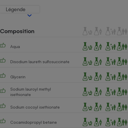
Téléphone mobile -
Smartphone
Légende
Plaque de cuisson à
induction
Composition
Climatiseur -
Ventilateur
Aqua
Disodium laureth sulfosuccinate
Antivirus
Climatiseur -
Glycerin
Ventilateur
Sodium lauroyl methyl
isethionate
Sodium cocoyl isethionate
Cocamidopropyl betaine