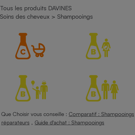
Tous les produits DAVINES
Petit électroménager - U
Complément
Soins des cheveux
>
Shampooings
alimentaire
Mutuelle
Assurance emprunteur
Matelas
Champagne
bouteille
Banque en 
Téléviseur
Antimoustique
Lave-linge
Que Choisir vous conseille :
Comparatif : Shampooings
Radiateur électrique
,
réparateurs
Guide d'achat : Shampooings