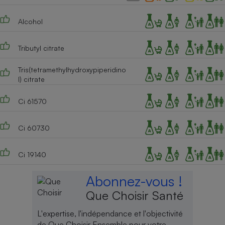
Alcohol
Tributyl citrate
Tris(tetramethylhydroxypiperidino
l) citrate
Ci 61570
Ci 60730
Ci 19140
Abonnez-vous !
Que Choisir Santé
L'expertise, l'indépendance et l'objectivité
de Que Choisir Ensemble pour votre