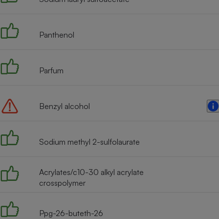
Radiateur électrique
Panthenol
Téléphone mobile -
Smartphone
Plaque de cuisson à
induction
Parfum
Climatiseur -
Benzyl alcohol
Ventilateur
Sodium methyl 2-sulfolaurate
Antivirus
Climatiseur -
Ventilateur
Acrylates/c10-30 alkyl acrylate
crosspolymer
Ppg-26-buteth-26