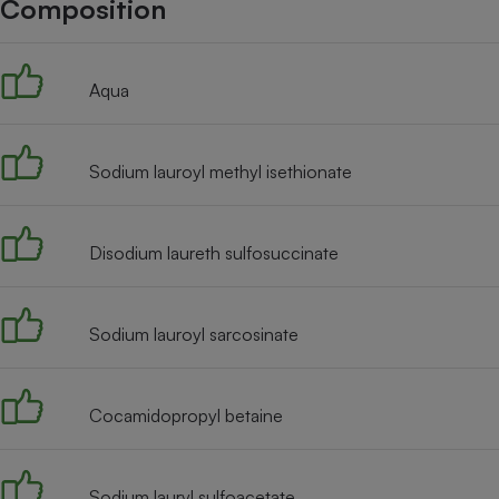
Composition
Internet
Gros électroménager
Téléphonie
Aqua
Petit électroménager 
Complément
alimentaire
Mutuelle
Assurance emprunteu
Sodium lauroyl methyl isethionate
Disodium laureth sulfosuccinate
Matelas
Champa
boutei
Banque 
Sodium lauroyl sarcosinate
Téléviseur
Antimoustique
Lave-linge
Cocamidopropyl betaine
Sodium lauryl sulfoacetate