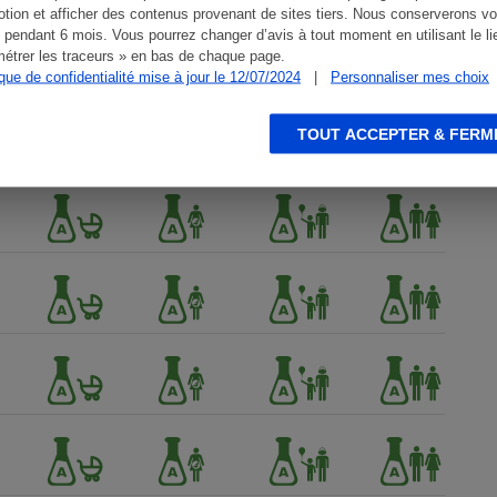
tion et afficher des contenus provenant de sites tiers. Nous conserverons vo
 pendant 6 mois. Vous pourrez changer d’avis à tout moment en utilisant le li
étrer les traceurs » en bas de chaque page.
ique de confidentialité mise à jour le 12/07/2024
|
Personnaliser mes choix
TOUT ACCEPTER & FERM