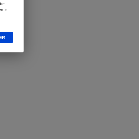
tre
en «
ER