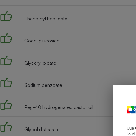
Phenethyl benzoate
Cafetière à expresso
Coco-glucoside
Glyceryl oleate
Sodium benzoate
Robot ménager
Peg-40 hydrogenated castor oil
Que 
Glycol distearate
l’aud