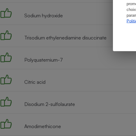
promo
choix
Sodium hydroxide
param
Polit
Trisodium ethylenediamine disuccinate
Polyquaternium-7
Citric acid
Disodium 2-sulfolaurate
Amodimethicone