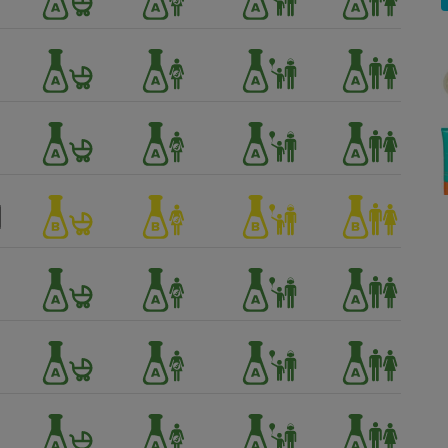
Électricité - Gaz
Appareil photo
numérique
Four encastrable
Lessive
Aspirateur