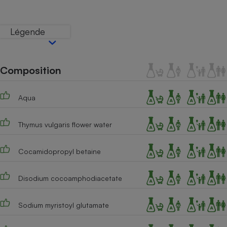
Téléphone mobile -
Smartphone
Plaque de cuisson à
Légende
induction
Composition
Climatiseur -
Ventilateur
Aqua
Antivirus
Thymus vulgaris flower water
Climatiseur -
Ventilateur
Cocamidopropyl betaine
Disodium cocoamphodiacetate
Sodium myristoyl glutamate