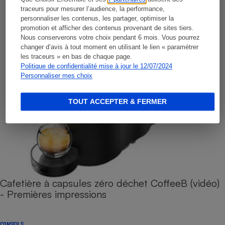
traceurs pour mesurer l’audience, la performance,
personnaliser les contenus, les partager, optimiser la
promotion et afficher des contenus provenant de sites tiers.
Nous conserverons votre choix pendant 6 mois. Vous pourrez
changer d’avis à tout moment en utilisant le lien « paramétrer
les traceurs » en bas de chaque page.
Politique de confidentialité mise à jour le 12/07/2024
Personnaliser mes choix
TOUT ACCEPTER & FERMER
Cafetière à capsules zéro déchet CoffeeB (vidéo)
- Premières impressions
CONSEILS