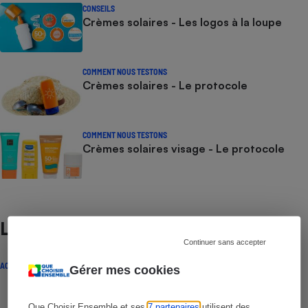
CONSEILS
Crèmes solaires - Les logos à la loupe
COMMENT NOUS TESTONS
Crèmes solaires - Le protocole
COMMENT NOUS TESTONS
Crèmes solaires visage - Le protocole
Lire aussi
Continuer sans accepter
ACTUALITÉ
Gérer mes cookies
Que Choisir Ensemble et ses
7 partenaires
utilisent des