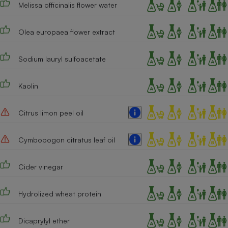
Melissa officinalis flower water
Cafetière à expressos
Olea europaea flower extract
Sodium lauryl sulfoacetate
Kaolin
Citrus limon peel oil
Robot ménager
Cymbopogon citratus leaf oil
Cider vinegar
Hydrolized wheat protein
Dicaprylyl ether