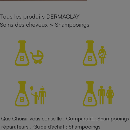
Petit électroménager - U
Complément
Tous les produits DERMACLAY
alimentaire
Mutuelle
Soins des cheveux
>
Shampooings
Assurance emprunteur
Matelas
Champagne
bouteille
Banque en 
Téléviseur
Antimoustique
Lave-linge
Radiateur électrique
Que Choisir vous conseille :
Comparatif : Shampooings
,
réparateurs
Guide d'achat : Shampooings