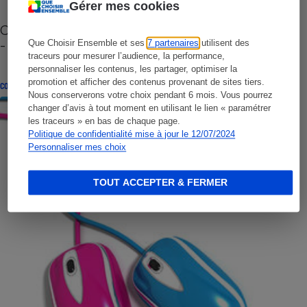
Gérer mes cookies
Cafetière à capsules zéro déchet CoffeeB (vidéo)
- Premières impressions
Que Choisir Ensemble et ses
7 partenaires
utilisent des
traceurs pour mesurer l’audience, la performance,
personnaliser les contenus, les partager, optimiser la
promotion et afficher des contenus provenant de sites tiers.
CONSEILS
Nous conserverons votre choix pendant 6 mois. Vous pourrez
changer d’avis à tout moment en utilisant le lien « paramétrer
les traceurs » en bas de chaque page.
Politique de confidentialité mise à jour le 12/07/2024
Personnaliser mes choix
TOUT ACCEPTER & FERMER