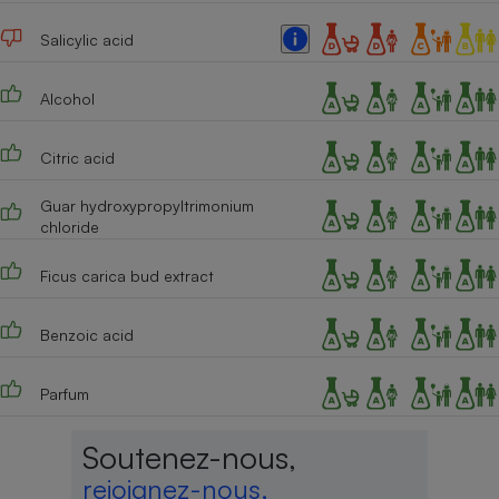
Cafetière à expressos
Salicylic acid
Alcohol
Citric acid
Guar hydroxypropyltrimonium
chloride
Robot ménager
Ficus carica bud extract
Benzoic acid
Parfum
Soutenez-nous,
rejoignez-nous,