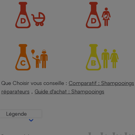
Petit électroménager - U
Complément
alimentaire
Mutuelle
Assurance emprunteur
Matelas
Champagne
bouteille
Banque en 
Téléviseur
Que Choisir vous conseille :
Comparatif : Shampooings
Antimoustique
Lave-linge
,
réparateurs
Guide d'achat : Shampooings
Légende
Radiateur électrique