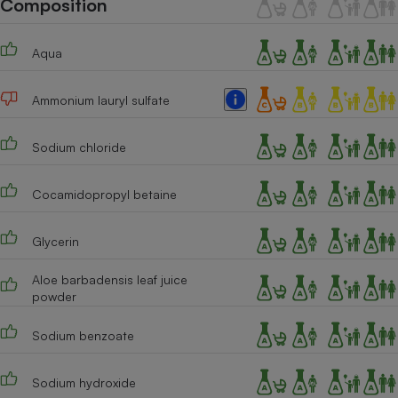
Composition
Téléphone mobile -
Smartphone
Plaque de cuisson à
Aqua
induction
Ammonium lauryl sulfate
Climatiseur -
Ventilateur
Sodium chloride
Cocamidopropyl betaine
Antivirus
Climatiseur -
Glycerin
Ventilateur
Aloe barbadensis leaf juice
powder
Sodium benzoate
Sodium hydroxide