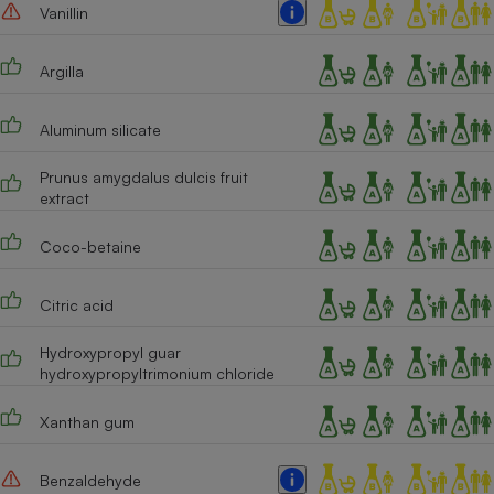
Vanillin
Cafetière à expressos
Argilla
Aluminum silicate
Prunus amygdalus dulcis fruit
extract
Coco-betaine
Robot ménager
Citric acid
Hydroxypropyl guar
hydroxypropyltrimonium chloride
Xanthan gum
Benzaldehyde