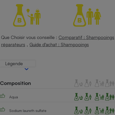
Petit électroménager - U
Complément
alimentaire
Mutuelle
Assurance emprunteur
Que Choisir vous conseille :
Comparatif : Shampooings
,
réparateurs
Guide d'achat : Shampooings
Matelas
Champagne
bouteille
Banque en 
Légende
Téléviseur
Antimoustique
Lave-linge
Composition
Aqua
Radiateur électrique
Sodium laureth sulfate