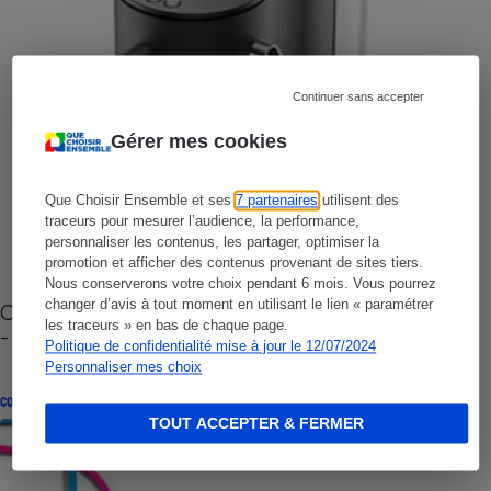
Continuer sans accepter
Gérer mes cookies
Que Choisir Ensemble et ses
7 partenaires
utilisent des
traceurs pour mesurer l’audience, la performance,
personnaliser les contenus, les partager, optimiser la
promotion et afficher des contenus provenant de sites tiers.
Nous conserverons votre choix pendant 6 mois. Vous pourrez
changer d’avis à tout moment en utilisant le lien « paramétrer
Cafetière à capsules zéro déchet CoffeeB (vidéo)
les traceurs » en bas de chaque page.
- Premières impressions
Politique de confidentialité mise à jour le 12/07/2024
Personnaliser mes choix
CONSEILS
TOUT ACCEPTER & FERMER