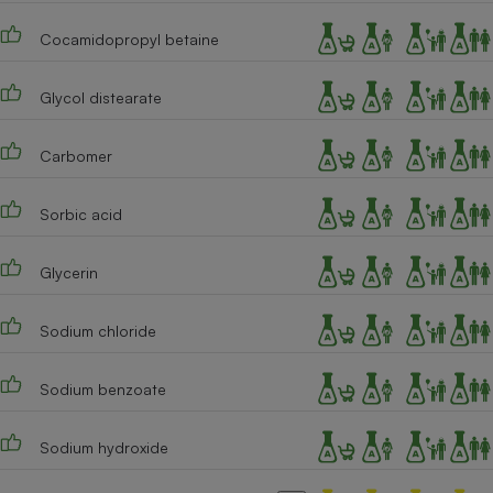
Téléphone mobile -
Smartphone
Cocamidopropyl betaine
Plaque de cuisson à
induction
Glycol distearate
Carbomer
Climatiseur -
Ventilateur
Sorbic acid
Antivirus
Glycerin
Climatiseur -
Ventilateur
Sodium chloride
Sodium benzoate
Sodium hydroxide