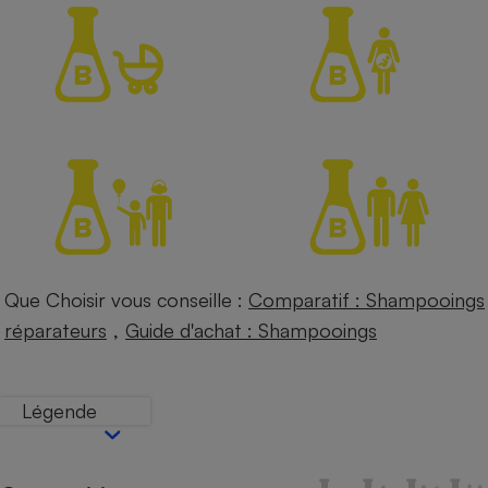
Petit électroménager - U
Complément
alimentaire
Mutuelle
Assurance emprunteur
Matelas
Champagne
bouteille
Banque en 
Téléviseur
Que Choisir vous conseille :
Comparatif : Shampooings
Antimoustique
Lave-linge
,
réparateurs
Guide d'achat : Shampooings
Légende
Radiateur électrique