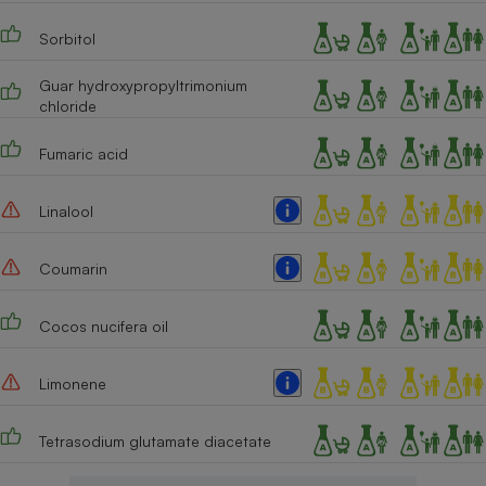
Cafetière à expressos
Sorbitol
Guar hydroxypropyltrimonium
chloride
Fumaric acid
Linalool
Robot ménager
Coumarin
Cocos nucifera oil
Limonene
Tetrasodium glutamate diacetate