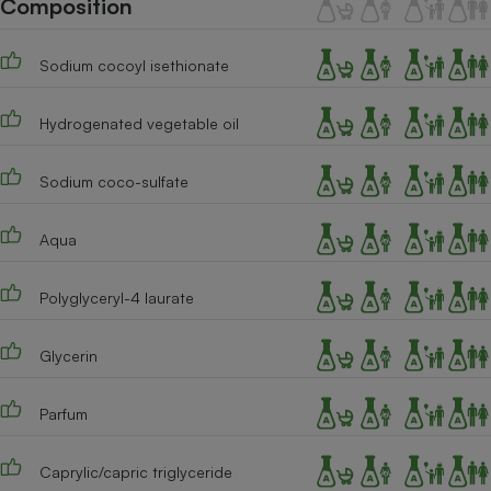
Composition
Téléphone mobile -
Smartphone
Plaque de cuisson à
Sodium cocoyl isethionate
induction
Hydrogenated vegetable oil
Climatiseur -
Ventilateur
Sodium coco-sulfate
Aqua
Antivirus
Climatiseur -
Polyglyceryl-4 laurate
Ventilateur
Glycerin
Parfum
Caprylic/capric triglyceride