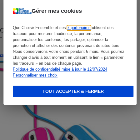
Gérer mes cookies
Que Choisir Ensemble et ses
7 partenaires
utilisent des
Cafetière à capsules zéro déchet CoffeeB (vidéo)
traceurs pour mesurer l’audience, la performance,
- Premières impressions
personnaliser les contenus, les partager, optimiser la
promotion et afficher des contenus provenant de sites tiers.
Nous conserverons votre choix pendant 6 mois. Vous pourrez
CONSEILS
changer d’avis à tout moment en utilisant le lien « paramétrer
les traceurs » en bas de chaque page.
Politique de confidentialité mise à jour le 12/07/2024
Personnaliser mes choix
TOUT ACCEPTER & FERMER