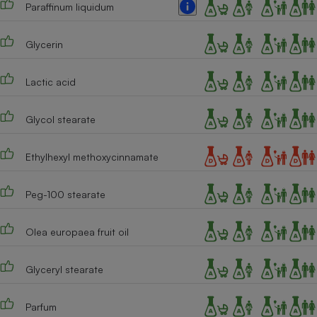
Paraffinum liquidum
Cafetière à expressos
Glycerin
Lactic acid
Glycol stearate
Ethylhexyl methoxycinnamate
Robot ménager
Peg-100 stearate
Olea europaea fruit oil
Glyceryl stearate
Parfum