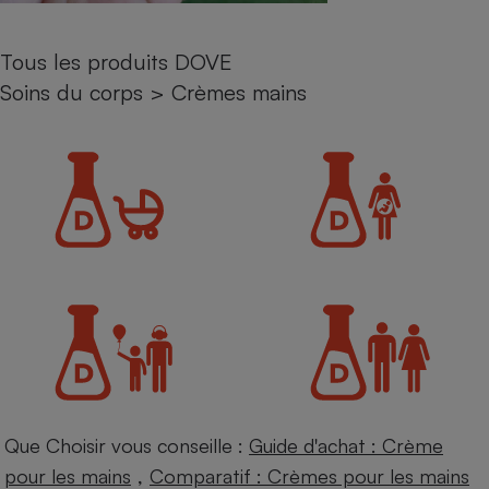
Petit électroménager - U
Complément
Tous les produits DOVE
alimentaire
Mutuelle
Soins du corps
>
Crèmes mains
Assurance emprunteur
Matelas
Champagne
bouteille
Banque en 
Téléviseur
Antimoustique
Lave-linge
Radiateur électrique
Que Choisir vous conseille :
Guide d'achat : Crème
,
pour les mains
Comparatif : Crèmes pour les mains