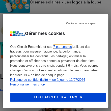
Crèmes solaires - Les logos à la loupe
COMMENT NOUS TESTONS
Continuer sans accepter
Crèmes solaires - Le protocole
Gérer mes cookies
COMMENT NOUS TESTONS
Que Choisir Ensemble et ses
7 partenaires
utilisent des
Crèmes solaires visage - Le protocole
traceurs pour mesurer l’audience, la performance,
personnaliser les contenus, les partager, optimiser la
promotion et afficher des contenus provenant de sites tiers.
Nous conserverons votre choix pendant 6 mois. Vous pourrez
changer d’avis à tout moment en utilisant le lien « paramétrer
Lire aussi
les traceurs » en bas de chaque page.
Politique de confidentialité mise à jour le 12/07/2024
Personnaliser mes choix
ACTUALITÉ
TOUT ACCEPTER & FERMER