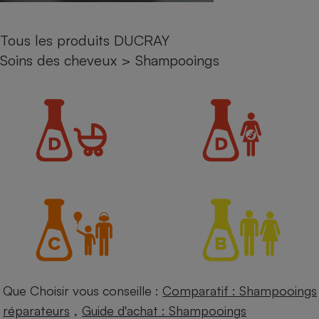
Petit électroménager - U
Complément
Tous les produits DUCRAY
alimentaire
Mutuelle
Soins des cheveux
>
Shampooings
Assurance emprunteur
Matelas
Champagne
bouteille
Banque en 
Téléviseur
Antimoustique
Lave-linge
Radiateur électrique
Que Choisir vous conseille :
Comparatif : Shampooings
,
réparateurs
Guide d'achat : Shampooings