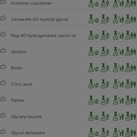
Acrylates copolymer
Cafetière à expressos
Ceteareth-60 myristyl glycol
Peg-40 hydrogenated castor oil
Alcohol
Biotin
Robot ménager
Citric acid
Parfum
Glyceryl laurate
Glycol distearate