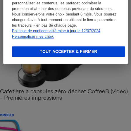
personnaliser les contenus, les partager, optimiser la
promotion et afficher des contenus provenant de sites tiers.
Nous conserverons votre choix pendant 6 mois. Vous pourrez
changer d’avis à tout moment en utilisant le lien « paramétrer
les traceurs » en bas de chaque page.
Politique de confidentialité mise à jour le 12/07/2024
Personnaliser mes choix
TOUT ACCEPTER & FERMER
Cafetière à capsules zéro déchet CoffeeB (vidéo)
- Premières impressions
CONSEILS