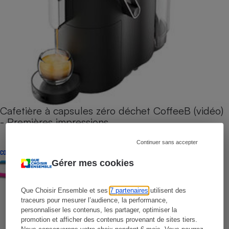
Cafetière à capsules zéro déchet CoffeeB (vidéo)
- Premières impressions
Continuer sans accepter
CONSEILS
Gérer mes cookies
Que Choisir Ensemble et ses
7 partenaires
utilisent des
traceurs pour mesurer l’audience, la performance,
personnaliser les contenus, les partager, optimiser la
promotion et afficher des contenus provenant de sites tiers.