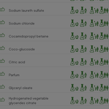
Téléphone mobile -
Smartphone
Sodium laureth sulfate
Plaque de cuisson à
induction
Sodium chloride
Climatiseur -
Cocamidopropyl betaine
Ventilateur
Coco-glucoside
Antivirus
Citric acid
Climatiseur -
Ventilateur
Parfum
Glyceryl oleate
Hydrogenated vegetable
glycerides citrate