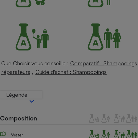
Petit électroménager - U
Complément
alimentaire
Mutuelle
Assurance emprunteur
Matelas
Champagne
Que Choisir vous conseille :
Comparatif : Shampooings
bouteille
Banque en 
,
réparateurs
Guide d'achat : Shampooings
Téléviseur
Antimoustique
Lave-linge
Légende
Composition
Radiateur électrique
Water