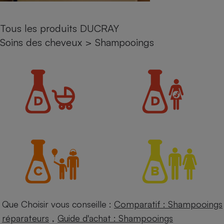
Petit électroménager - U
Complément
Tous les produits DUCRAY
alimentaire
Mutuelle
Soins des cheveux
>
Shampooings
Assurance emprunteur
Matelas
Champagne
bouteille
Banque en 
Téléviseur
Antimoustique
Lave-linge
Radiateur électrique
Que Choisir vous conseille :
Comparatif : Shampooings
,
réparateurs
Guide d'achat : Shampooings