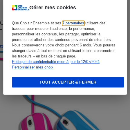
Gérer mes cookies
Cafetière à capsules zéro déchet CoffeeB (vidéo)
Que Choisir Ensemble et ses
7 partenaires
utilisent des
- Premières impressions
traceurs pour mesurer l’audience, la performance,
personnaliser les contenus, les partager, optimiser la
promotion et afficher des contenus provenant de sites tiers.
Nous conserverons votre choix pendant 6 mois. Vous pourrez
CONSEILS
changer d’avis à tout moment en utilisant le lien « paramétrer
les traceurs » en bas de chaque page.
Politique de confidentialité mise à jour le 12/07/2024
Personnaliser mes choix
TOUT ACCEPTER & FERMER