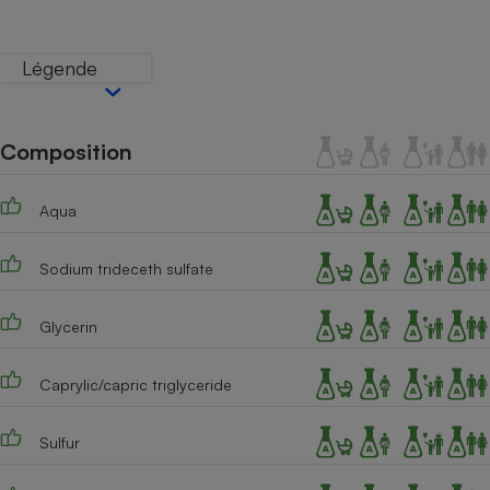
Téléphone mobile -
Smartphone
Plaque de cuisson à
Légende
induction
Composition
Climatiseur -
Ventilateur
Aqua
Antivirus
Sodium trideceth sulfate
Climatiseur -
Ventilateur
Glycerin
Caprylic/capric triglyceride
Sulfur