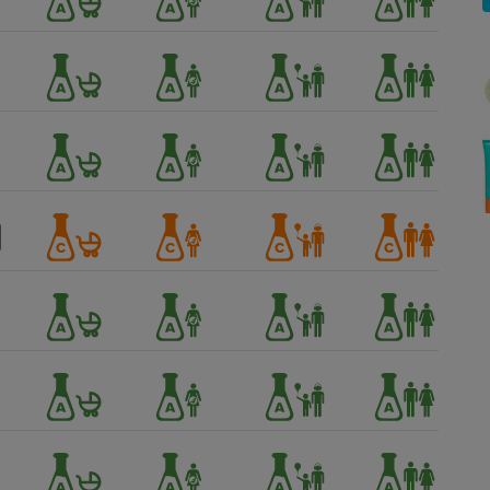
Électricité - Gaz
Appareil photo
numérique
Four encastrable
Lessive
Aspirateur