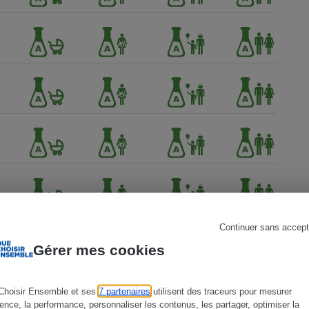
s
Réfrigérateur
Continuer sans accept
Gérer mes cookies
Choisir Ensemble et ses
7 partenaires
utilisent des traceurs pour mesurer
 Que
ience, la performance, personnaliser les contenus, les partager, optimiser la