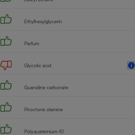
Radiateur électrique
Ethylhexylglycerin
Téléphone mobile -
Smartphone
Plaque de cuisson à
induction
Parfum
Climatiseur -
Glycolic acid
Ventilateur
Guanidine carbonate
Antivirus
Climatiseur -
Ventilateur
Piroctone olamine
Polyquaternium-10