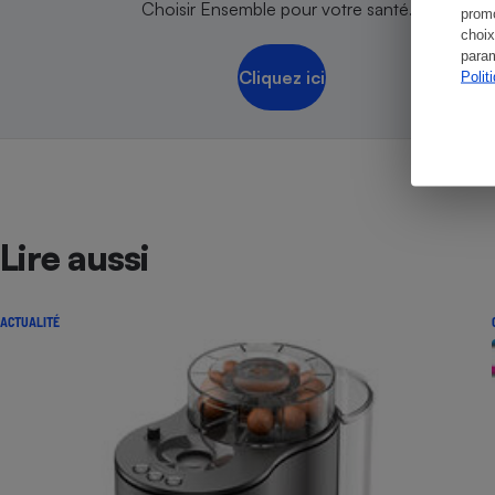
Choisir Ensemble pour votre santé.
promo
choix
param
Cliquez ici
Polit
Lire aussi
ACTUALITÉ