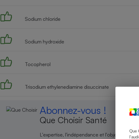
Sodium chloride
Cafetière à expresso
Sodium hydroxide
Tocopherol
Trisodium ethylenediamine disuccinate
Robot ménager
Abonnez-vous !
Que Choisir Santé
Que 
L'expertise, l'indépendance et l'objectivité de
l’aud