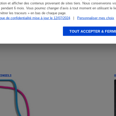
tion et afficher des contenus provenant de sites tiers. Nous conserverons vo
 pendant 6 mois. Vous pourrez changer d’avis à tout moment en utilisant le li
étrer les traceurs » en bas de chaque page.
ique de confidentialité mise à jour le 12/07/2024
|
Personnaliser mes choix
TOUT ACCEPTER & FERM
CONSEILS
G