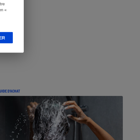
tre
en «
ER
UIDE D'ACHAT