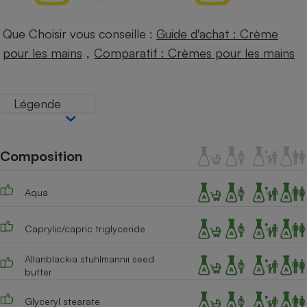
Téléphone mobile -
Smartphone
Plaque de cuisson à
Que Choisir vous conseille :
Guide d'achat : Crème
induction
,
pour les mains
Comparatif : Crèmes pour les mains
Climatiseur -
Légende
Ventilateur
Composition
Antivirus
Climatiseur -
Ventilateur
Aqua
Caprylic/capric triglyceride
Allanblackia stuhlmannii seed
butter
Glyceryl stearate