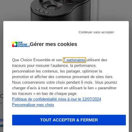
Continuer sans accepter
Gérer mes cookies
Que Choisir Ensemble et ses
7 partenaires
utilisent des
traceurs pour mesurer l’audience, la performance,
personnaliser les contenus, les partager, optimiser la
promotion et afficher des contenus provenant de sites tiers.
Nous conserverons votre choix pendant 6 mois. Vous pourrez
changer d’avis à tout moment en utilisant le lien « paramétrer
les traceurs » en bas de chaque page.
Cafetière à capsules zéro déchet CoffeeB (vidéo)
Politique de confidentialité mise à jour le 12/07/2024
- Premières impressions
Personnaliser mes choix
TOUT ACCEPTER & FERMER
CONSEILS