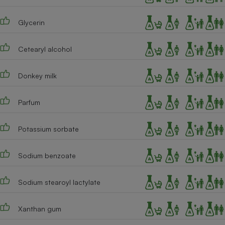
Cafetière à expressos
Glycerin
Cetearyl alcohol
Donkey milk
Parfum
Robot ménager
Potassium sorbate
Sodium benzoate
Sodium stearoyl lactylate
Xanthan gum