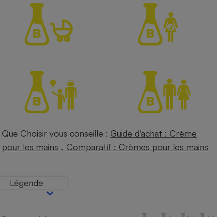
Petit électroménager - U
Complément
alimentaire
Mutuelle
Assurance emprunteur
Matelas
Champagne
bouteille
Banque en 
Téléviseur
Que Choisir vous conseille :
Guide d'achat : Crème
Antimoustique
Lave-linge
,
pour les mains
Comparatif : Crèmes pour les mains
Légende
Radiateur électrique