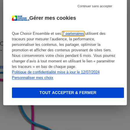
Continuer sans accepter
Gérer mes cookies
Que Choisir Ensemble et ses
7 partenaires
utilisent des
traceurs pour mesurer l’audience, la performance,
Cafetière à capsules zéro déchet CoffeeB (vidéo)
personnaliser les contenus, les partager, optimiser la
- Premières impressions
promotion et afficher des contenus provenant de sites tiers.
Nous conserverons votre choix pendant 6 mois. Vous pourrez
changer d’avis à tout moment en utilisant le lien « paramétrer
les traceurs » en bas de chaque page.
CONSEILS
Politique de confidentialité mise à jour le 12/07/2024
Personnaliser mes choix
TOUT ACCEPTER & FERMER