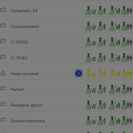
Cafetière à expressos
Ceteareth-33
Chlorphenesin
Ci 14700
Ci 19140
Robot ménager
Hexyl cinnamal
Parfum
Pentylene glycol
Sodium benzoate