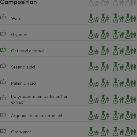
Composition
Téléphone mobile -
Smartphone
Plaque de cuisson à
Water
induction
Glycerin
Climatiseur -
Ventilateur
Cetearyl alcohol
Stearic acid
Antivirus
Climatiseur -
Palmitic acid
Ventilateur
Butyrospermum parkii butter
extract
Argania spinosa kernel oil
Carbomer