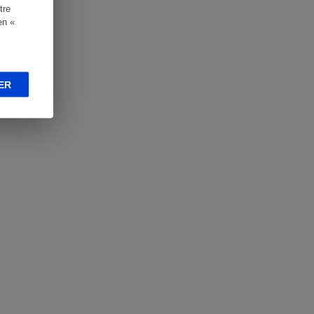
tre
en «
ER