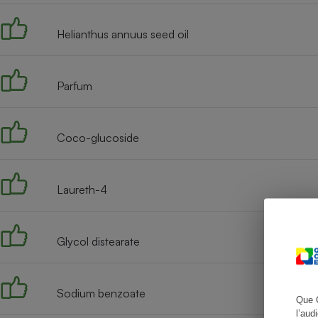
Helianthus annuus seed oil
Cafetière à expresso
Parfum
Coco-glucoside
Laureth-4
Robot ménager
Glycol distearate
Sodium benzoate
Que 
l’aud