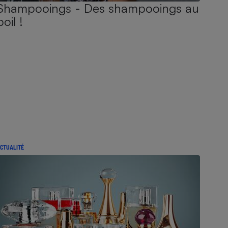
Shampooings - Des shampooings au
poil !
CTUALITÉ