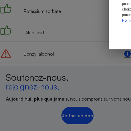
promo
choix
Potassium sorbate
param
Polit
Citric acid
Benzyl alcohol
Soutenez-nous,
rejoignez-nous,
Aujourd'hui, plus que jamais
, nous comptons sur votre sout
Je fais un don