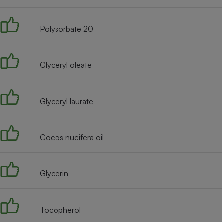
Radiateur électrique
Polysorbate 20
Téléphone mobile -
Smartphone
Plaque de cuisson à
induction
Glyceryl oleate
Glyceryl laurate
Climatiseur -
Ventilateur
Cocos nucifera oil
Antivirus
Climatiseur -
Ventilateur
Glycerin
Tocopherol