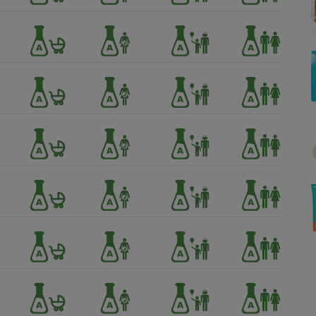
Électricité - Gaz
Appareil photo
numérique
Four encastrable
Lessive
Aspirateur