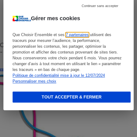
Continuer sans accepter
Gérer mes cookies
Que Choisir Ensemble et ses
7 partenaires
utilisent des
traceurs pour mesurer l’audience, la performance,
Cafetière à capsules zéro déchet CoffeeB (vidéo)
personnaliser les contenus, les partager, optimiser la
- Premières impressions
promotion et afficher des contenus provenant de sites tiers.
Nous conserverons votre choix pendant 6 mois. Vous pourrez
changer d’avis à tout moment en utilisant le lien « paramétrer
les traceurs » en bas de chaque page.
CONSEILS
Politique de confidentialité mise à jour le 12/07/2024
Personnaliser mes choix
TOUT ACCEPTER & FERMER