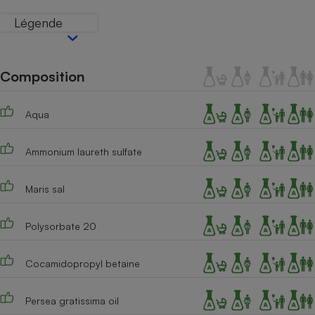
Téléphone mobile -
Smartphone
Légende
Plaque de cuisson à
induction
Composition
Climatiseur -
Ventilateur
Aqua
Ammonium laureth sulfate
Antivirus
Climatiseur -
Maris sal
Ventilateur
Polysorbate 20
Cocamidopropyl betaine
Persea gratissima oil