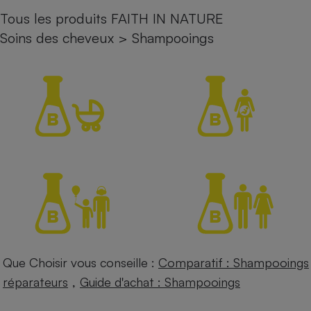
Tous les produits FAITH IN NATURE
Petit électroménager - U
Complément
Soins des cheveux
>
Shampooings
alimentaire
Mutuelle
Assurance emprunteur
Matelas
Champagne
bouteille
Banque en 
Téléviseur
Antimoustique
Lave-linge
Que Choisir vous conseille :
Comparatif : Shampooings
Radiateur électrique
,
réparateurs
Guide d'achat : Shampooings