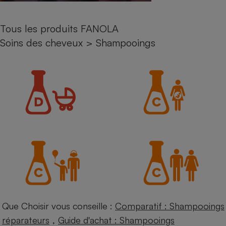
Petit électroménager - U
Complément
Tous les produits FANOLA
alimentaire
Mutuelle
Soins des cheveux
>
Shampooings
Assurance emprunteur
Matelas
Champagne
bouteille
Banque en 
Téléviseur
Antimoustique
Lave-linge
Radiateur électrique
Que Choisir vous conseille :
Comparatif : Shampooings
,
réparateurs
Guide d'achat : Shampooings