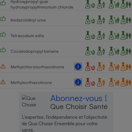
Hydroxypropyl guar
hydroxypropyltrimonium chloride
Imidazolidinyl urea
Tetrasodium edta
Cocamidopropyl betaine
Methylchloroisothiazolinone
Methylisothiazolinone
Abonnez-vous !
Que Choisir Santé
L'expertise, l'indépendance et l'objectivité
de Que Choisir Ensemble pour votre
santé.