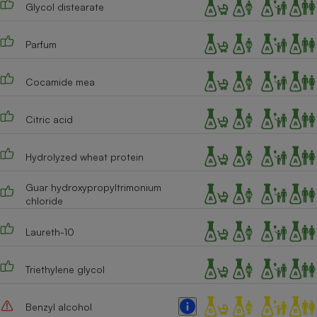
Glycol distearate
Cafetière à expressos
Parfum
Cocamide mea
Citric acid
Hydrolyzed wheat protein
Robot ménager
Guar hydroxypropyltrimonium
chloride
Laureth-10
Triethylene glycol
Benzyl alcohol