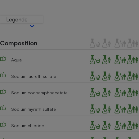
Téléphone mobile -
Smartphone
Plaque de cuisson à
Légende
induction
Composition
Climatiseur -
Ventilateur
Aqua
Antivirus
Sodium laureth sulfate
Climatiseur -
Ventilateur
Sodium cocoamphoacetate
Sodium myreth sulfate
Sodium chloride