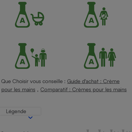
Petit électroménager - U
Complément
alimentaire
Mutuelle
Assurance emprunteur
Matelas
Champagne
bouteille
Banque en 
Téléviseur
Que Choisir vous conseille :
Guide d'achat : Crème
Antimoustique
Lave-linge
,
pour les mains
Comparatif : Crèmes pour les mains
Légende
Radiateur électrique