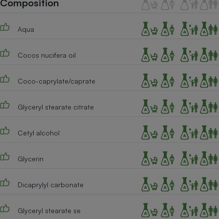
Composition
Téléphone mobile -
Smartphone
Plaque de cuisson à
Aqua
induction
Cocos nucifera oil
Climatiseur -
Ventilateur
Coco-caprylate/caprate
Glyceryl stearate citrate
Antivirus
Climatiseur -
Cetyl alcohol
Ventilateur
Glycerin
Dicaprylyl carbonate
Glyceryl stearate se