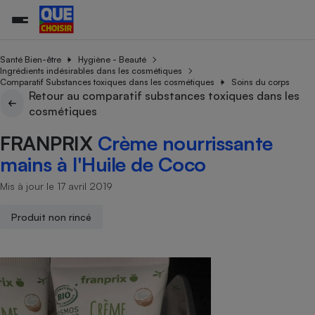
Santé Bien-être
Hygiène - Beauté
Ingrédients indésirables dans les cosmétiques
Comparatif Substances toxiques dans les cosmétiques
Soins du corps
Retour au comparatif substances toxiques dans les
Additifs a
Comparate
Comparatif
Comparateu
Comparatif
Comparateu
Comparatif
Comparati
Substances
Toutes les actualités
Tous les services
Tous nos combats
L’association
Organismes de défense 
Train
cosmétiques
supermarc
cosmétiqu
Comparateu
Achat - Vente - Travaux
Démarche administrative
Enquêtes
Nos actions
Nos missions
Système judiciaire
Transport aérien
gratuit
FRANPRIX
Crème nourrissante
Copropriété
Famille
Guides d'achat
Nos grandes victoires
Notre méthodologie
mains à l'Huile de Coco
Location
Senior
Comparateu
Comparate
Comparati
Comparatif
Comparate
Comparatif
Comparatif
Conseils
Les billets de la présidente
Notre financement
supermarc
électrique
Mis à jour le 17 avril 2019
Service marchand
Magasin - Grande surfac
Sport
Soumettre un litige
Brèves
Nos associations locales
Nos partenaires
Air
Marketing - Fidélisation
Vacances - Tourisme
Lettres types
Produit non rincé
Nous rejoindre
Nous rejoindre
Déchet
Méthode de vente - Abu
Rencontrer une association locale
Comparate
Comparatif
Comparatif
Comparatif
Comparatif
En savoir plus sur Que Choisir Ensemble
Eau
s
Agriculture
Achat - Vente - Location
Energie
Nutrition
Assurance auto
-nous ?
Produit alimentaire
Carburant
Comparati
Comparati
Comparati
Comparate