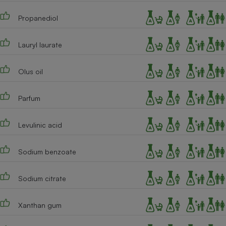
Cafetière à expressos
Propanediol
Lauryl laurate
Olus oil
Parfum
Robot ménager
Levulinic acid
Sodium benzoate
Sodium citrate
Xanthan gum