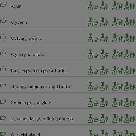
Téléphone mobile -
Aqua
Smartphone
Plaque de cuisson à
induction
Glycerin
Cetearyl alcohol
Climatiseur -
Ventilateur
Glyceryl stearate
Antivirus
Butyrospermum parkii butter
Climatiseur -
Ventilateur
Theobroma cacao seed butter
Sodium polyacrylate
2-oleamido-1,3-octadecanediol
Caprylyl glycol