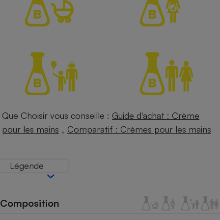
Petit électroménager - U
Complément
alimentaire
Mutuelle
Assurance emprunteur
Matelas
Champagne
bouteille
Banque en 
Que Choisir vous conseille :
Guide d'achat : Crème
Téléviseur
,
pour les mains
Comparatif : Crèmes pour les mains
Antimoustique
Lave-linge
Légende
Radiateur électrique
Composition