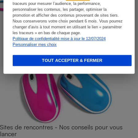
traceurs pour mesurer l’audience, la performance,
personnaliser les contenus, les partager, optimiser la
promotion et afficher des contenus provenant de sites tiers.
Nous conserverons votre choix pendant 6 mois. Vous pourrez
changer d’avis à tout moment en utilisant le lien « paramétrer
les traceurs » en bas de chaque page.
Politique de confidentialité mise à jour le 12/07/2024
Personnaliser mes choix
TOUT ACCEPTER & FERMER
Sites de rencontres - Nos conseils pour vous
lancer