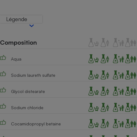
Téléphone mobile -
Smartphone
Plaque de cuisson à
Légende
induction
Composition
Climatiseur -
Ventilateur
Aqua
Antivirus
Sodium laureth sulfate
Climatiseur -
Ventilateur
Glycol distearate
Sodium chloride
Cocamidopropyl betaine