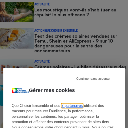
ACTUALITÉ
Les moustiques vont-ils s’habituer au
répulsif le plus efficace ?
ACTION QUE CHOISIR ENSEMBLE
Test des crèmes solaires vendues sur
Temu, Shein et AliExpress - 9 sur 10
dangereuses pour la santé des
consommateurs
ACTUALITÉ
Crèmes solaires - Le bilan désastreux des
plateformes chinoises
Continuer sans accepter
CONSEILS
Gérer mes cookies
Crèmes solaires - Les logos à la loupe
Que Choisir Ensemble et ses
7 partenaires
utilisent des
traceurs pour mesurer l’audience, la performance,
COMMENT NOUS TESTONS
personnaliser les contenus, les partager, optimiser la
Crèmes solaires - Le protocole
promotion et afficher des contenus provenant de sites tiers.
Nous conserverons votre choix pendant 6 mois. Vous pourrez