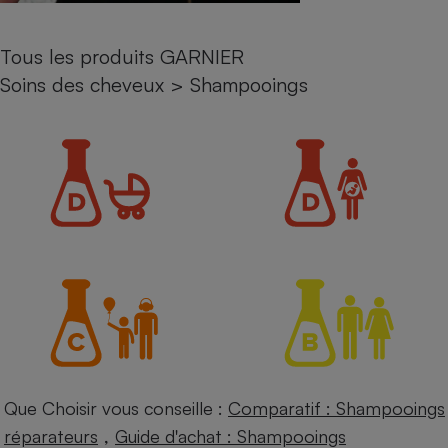
Petit électroménager - U
Complément
Tous les produits GARNIER
alimentaire
Mutuelle
Soins des cheveux
>
Shampooings
Assurance emprunteur
Matelas
Champagne
bouteille
Banque en 
Téléviseur
Antimoustique
Lave-linge
Radiateur électrique
Que Choisir vous conseille :
Comparatif : Shampooings
,
réparateurs
Guide d'achat : Shampooings