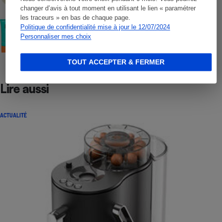
changer d’avis à tout moment en utilisant le lien « paramétrer
les traceurs » en bas de chaque page.
COMMENT NOUS TESTONS
Politique de confidentialité mise à jour le 12/07/2024
Crèmes solaires visage - Le protocole
Personnaliser mes choix
TOUT ACCEPTER & FERMER
Lire aussi
ACTUALITÉ