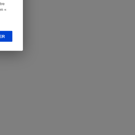
tre
en «
ER