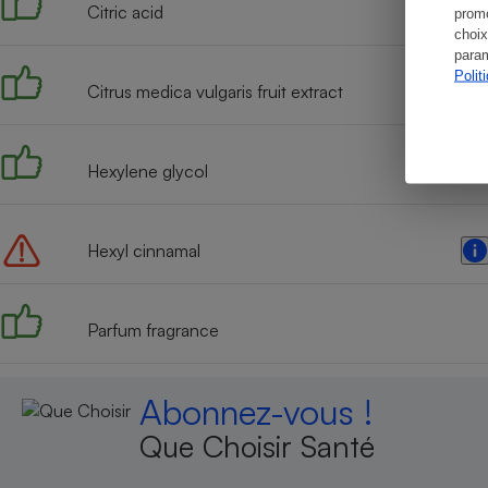
Citric acid
promo
choix
param
Polit
Citrus medica vulgaris fruit extract
Hexylene glycol
Hexyl cinnamal
Parfum fragrance
Abonnez-vous !
Que Choisir Santé