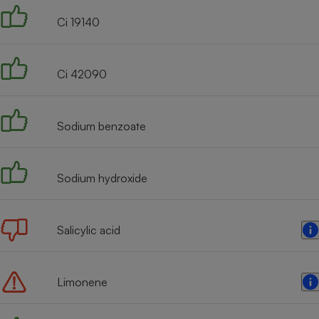
Radiateur électrique
Ci 19140
Téléphone mobile -
Smartphone
Ci 42090
Plaque de cuisson à
induction
Sodium benzoate
Climatiseur -
Ventilateur
Sodium hydroxide
Antivirus
Salicylic acid
Climatiseur -
Ventilateur
Limonene