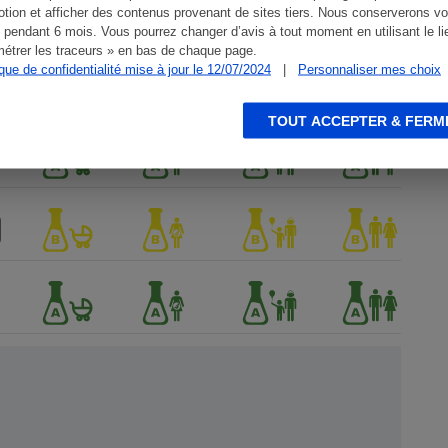
tion et afficher des contenus provenant de sites tiers. Nous conserverons vo
 pendant 6 mois. Vous pourrez changer d’avis à tout moment en utilisant le li
étrer les traceurs » en bas de chaque page.
ique de confidentialité mise à jour le 12/07/2024
|
Personnaliser mes choix
TOUT ACCEPTER & FERM