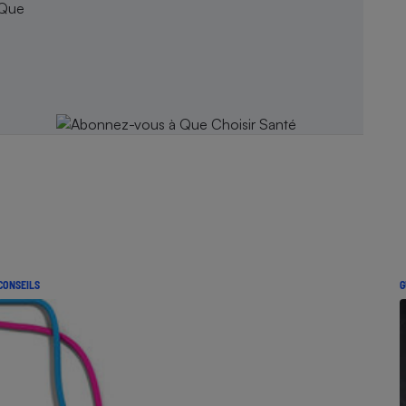
 Que
CONSEILS
G