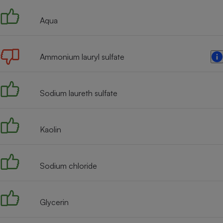
Internet
Aqua
Gros électroménager
Téléphonie
Petit électroménager 
Complément
Ammonium lauryl sulfate
alimentaire
Mutuelle
Assurance emprunteu
Sodium laureth sulfate
Matelas
Kaolin
Champa
boutei
Banque 
Téléviseur
Sodium chloride
Antimoustique
Lave-linge
Glycerin