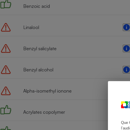
Benzoic acid
Linalool
Cafetière à expresso
Benzyl salicylate
Benzyl alcohol
Robot ménager
Alpha-isomethyl ionone
Acrylates copolymer
Que 
l’aud