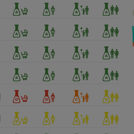
Électricité - Gaz
Appareil photo
numérique
Four encastrable
Lessive
Aspirateur