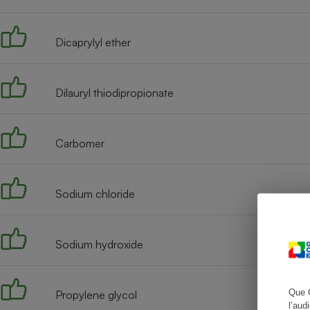
Dicaprylyl ether
Cafetière à expresso
Dilauryl thiodipropionate
Carbomer
Sodium chloride
Robot ménager
Sodium hydroxide
Que 
Propylene glycol
l’aud