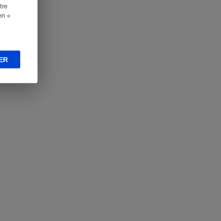
tre
en «
ER