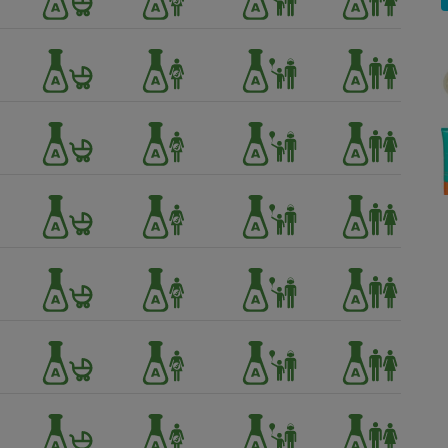
Électricité - Gaz
Appareil photo
numérique
Four encastrable
Lessive
Aspirateur