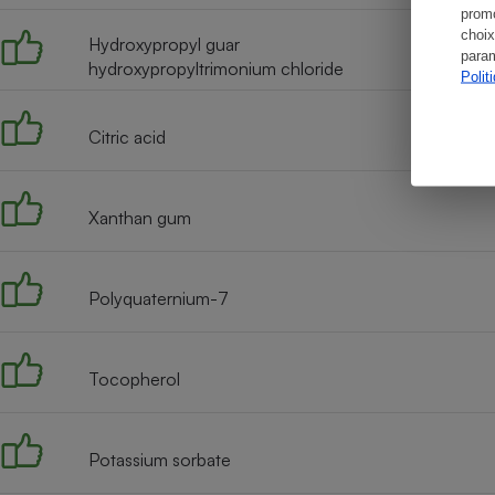
promo
choix
Hydroxypropyl guar
param
hydroxypropyltrimonium chloride
Polit
Citric acid
Xanthan gum
Polyquaternium-7
Tocopherol
Potassium sorbate