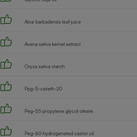
Radiateur électrique
Aloe barbadensis leaf juice
Téléphone mobile -
Smartphone
Plaque de cuisson à
induction
Avena sativa kernel extract
Climatiseur -
Oryza sativa starch
Ventilateur
Ppg-5-ceteth-20
Antivirus
Climatiseur -
Ventilateur
Peg-55 propylene glycol oleate
Peg-60 hydrogenated castor oil