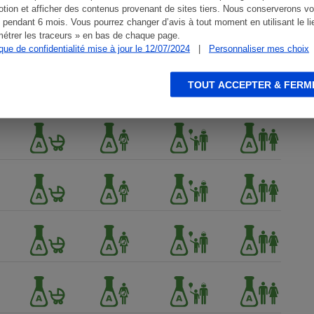
tion et afficher des contenus provenant de sites tiers. Nous conserverons vo
 pendant 6 mois. Vous pourrez changer d’avis à tout moment en utilisant le li
étrer les traceurs » en bas de chaque page.
ique de confidentialité mise à jour le 12/07/2024
|
Personnaliser mes choix
TOUT ACCEPTER & FERM