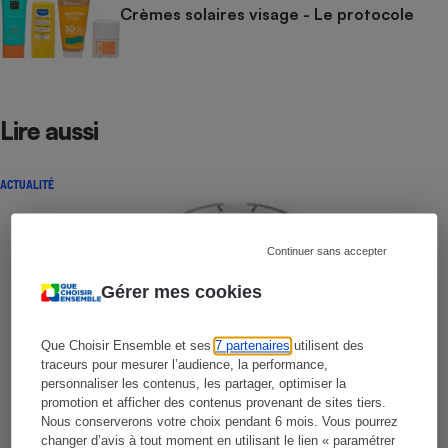
Crèmes solaires visage - Le protocole
Lire aussi
ACTUALITÉ
Continuer sans accepter
Gérer mes cookies
Que Choisir Ensemble et ses
7 partenaires
utilisent des
traceurs pour mesurer l’audience, la performance,
personnaliser les contenus, les partager, optimiser la
promotion et afficher des contenus provenant de sites tiers.
Nous conserverons votre choix pendant 6 mois. Vous pourrez
changer d’avis à tout moment en utilisant le lien « paramétrer