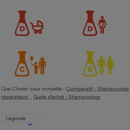
Petit électroménager - U
Complément
alimentaire
Mutuelle
Assurance emprunteur
Matelas
Champagne
bouteille
Banque en 
Téléviseur
Antimoustique
Lave-linge
Que Choisir vous conseille :
Comparatif : Shampooings
,
réparateurs
Guide d'achat : Shampooings
Radiateur électrique
Légende