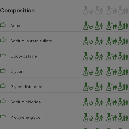
Téléphone mobile -
Smartphone
Composition
Plaque de cuisson à
induction
Aqua
Sodium laureth sulfate
Climatiseur -
Ventilateur
Coco-betaine
Antivirus
Glycerin
Climatiseur -
Ventilateur
Glycol distearate
Sodium chloride
Propylene glycol