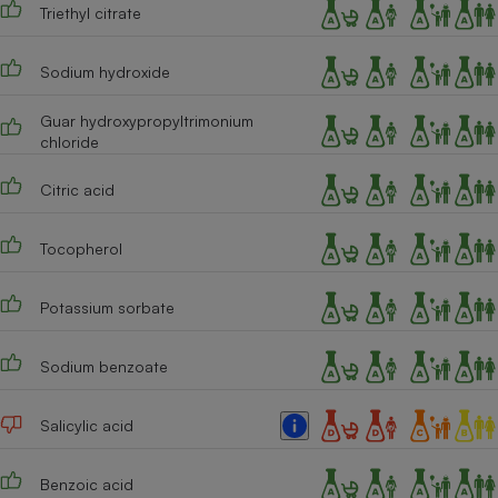
Triethyl citrate
Cafetière à expressos
Sodium hydroxide
Guar hydroxypropyltrimonium
chloride
Citric acid
Tocopherol
Robot ménager
Potassium sorbate
Sodium benzoate
Salicylic acid
Benzoic acid