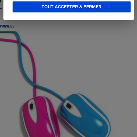
Cafetière à capsules zéro déchet CoffeeB (vidéo)
- Premières impressions
TOUT ACCEPTER & FERMER
CONSEILS