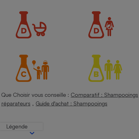
Petit électroménager - U
Complément
alimentaire
Mutuelle
Assurance emprunteur
Matelas
Champagne
bouteille
Banque en 
Téléviseur
Antimoustique
Lave-linge
Que Choisir vous conseille :
Comparatif : Shampooings
,
réparateurs
Guide d'achat : Shampooings
Radiateur électrique
Légende