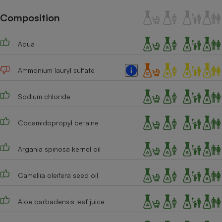
Téléphone mobile -
Smartphone
Composition
Plaque de cuisson à
induction
Aqua
Ammonium lauryl sulfate
Climatiseur -
Ventilateur
Sodium chloride
Antivirus
Cocamidopropyl betaine
Climatiseur -
Ventilateur
Argania spinosa kernel oil
Camellia oleifera seed oil
Aloe barbadensis leaf juice