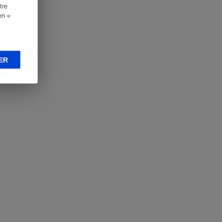
tre
en «
ER