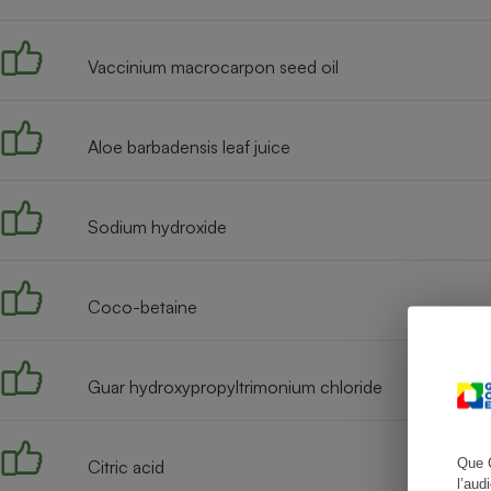
Vaccinium macrocarpon seed oil
Cafetière à expresso
Aloe barbadensis leaf juice
Sodium hydroxide
Coco-betaine
Robot ménager
Guar hydroxypropyltrimonium chloride
Que 
Citric acid
l’aud