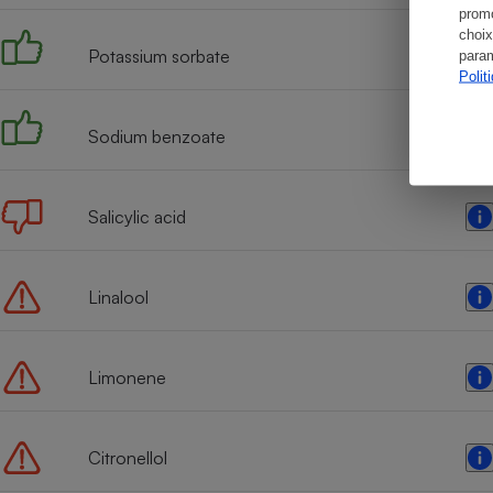
promo
choix
Potassium sorbate
param
Polit
Sodium benzoate
Salicylic acid
Linalool
Limonene
Citronellol