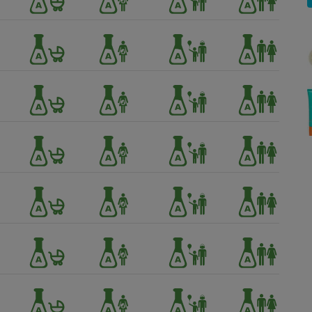
Électricité - Gaz
Appareil photo
numérique
Four encastrable
Lessive
Aspirateur