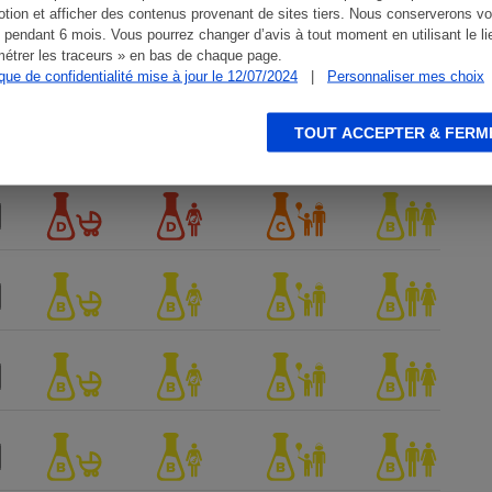
tion et afficher des contenus provenant de sites tiers. Nous conserverons vo
 pendant 6 mois. Vous pourrez changer d’avis à tout moment en utilisant le li
étrer les traceurs » en bas de chaque page.
ique de confidentialité mise à jour le 12/07/2024
|
Personnaliser mes choix
TOUT ACCEPTER & FERM