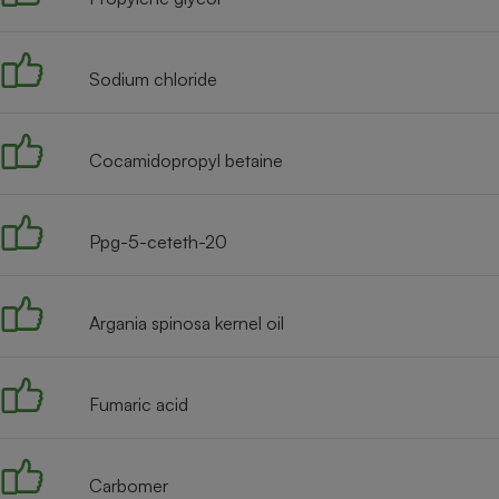
Radiateur électrique
Sodium chloride
Téléphone mobile -
Smartphone
Plaque de cuisson à
induction
Cocamidopropyl betaine
Climatiseur -
Ppg-5-ceteth-20
Ventilateur
Argania spinosa kernel oil
Antivirus
Climatiseur -
Ventilateur
Fumaric acid
Carbomer