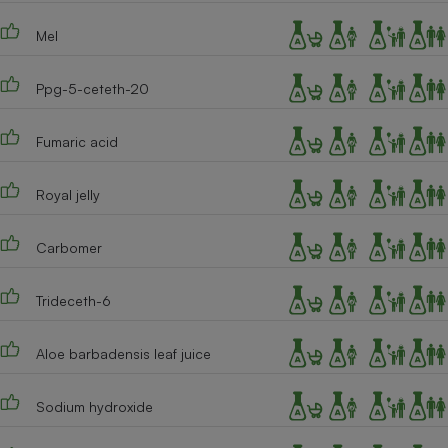
Cafetière à expressos
Mel
Ppg-5-ceteth-20
Fumaric acid
Royal jelly
Robot ménager
Carbomer
Trideceth-6
Aloe barbadensis leaf juice
Sodium hydroxide