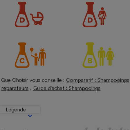
Petit électroménager - U
Complément
alimentaire
Mutuelle
Assurance emprunteur
Matelas
Champagne
bouteille
Banque en 
Téléviseur
Que Choisir vous conseille :
Comparatif : Shampooings
Antimoustique
Lave-linge
,
réparateurs
Guide d'achat : Shampooings
Légende
Radiateur électrique