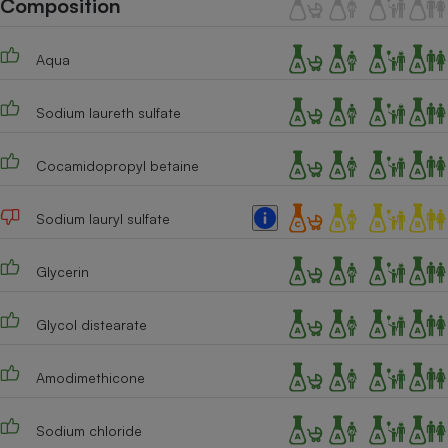
Composition
Téléphone mobile -
Smartphone
Plaque de cuisson à
Aqua
induction
Sodium laureth sulfate
Climatiseur -
Ventilateur
Cocamidopropyl betaine
Sodium lauryl sulfate
Antivirus
Climatiseur -
Glycerin
Ventilateur
Glycol distearate
Amodimethicone
Sodium chloride