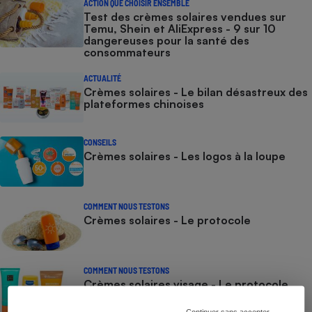
ACTION QUE CHOISIR ENSEMBLE
Test des crèmes solaires vendues sur
Temu, Shein et AliExpress - 9 sur 10
dangereuses pour la santé des
consommateurs
ACTUALITÉ
Crèmes solaires - Le bilan désastreux des
plateformes chinoises
CONSEILS
Crèmes solaires - Les logos à la loupe
COMMENT NOUS TESTONS
Crèmes solaires - Le protocole
COMMENT NOUS TESTONS
Crèmes solaires visage - Le protocole