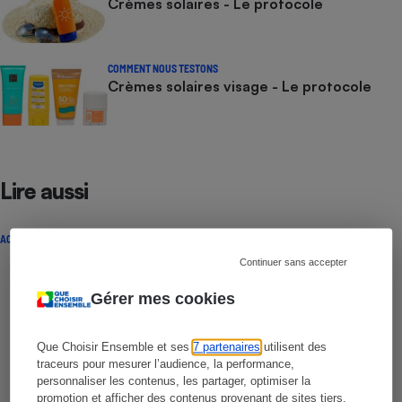
Crèmes solaires - Le protocole
COMMENT NOUS TESTONS
Crèmes solaires visage - Le protocole
Lire aussi
ACTUALITÉ
Continuer sans accepter
Gérer mes cookies
Que Choisir Ensemble et ses
7 partenaires
utilisent des
traceurs pour mesurer l’audience, la performance,
personnaliser les contenus, les partager, optimiser la
promotion et afficher des contenus provenant de sites tiers.