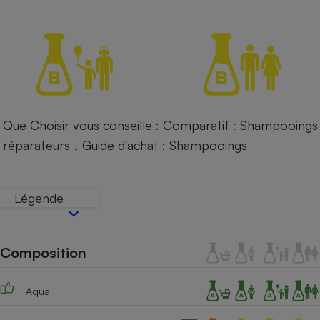
Petit électroménager - U
Complément
alimentaire
Mutuelle
Assurance emprunteur
Que Choisir vous conseille :
Comparatif : Shampooings
Matelas
,
Champagne
réparateurs
Guide d'achat : Shampooings
bouteille
Banque en 
Téléviseur
Légende
Antimoustique
Lave-linge
Composition
Radiateur électrique
Aqua