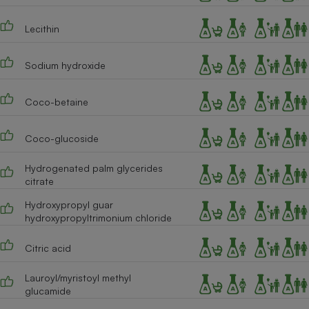
Cafetière à expressos
Lecithin
Sodium hydroxide
Coco-betaine
Coco-glucoside
Robot ménager
Hydrogenated palm glycerides
citrate
Hydroxypropyl guar
hydroxypropyltrimonium chloride
Citric acid
Lauroyl/myristoyl methyl
glucamide