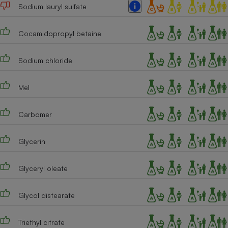
Téléphone mobile -
Sodium lauryl sulfate
Smartphone
Plaque de cuisson à
induction
Cocamidopropyl betaine
Sodium chloride
Climatiseur -
Ventilateur
Mel
Carbomer
Antivirus
Climatiseur -
Glycerin
Ventilateur
Glyceryl oleate
Glycol distearate
Triethyl citrate