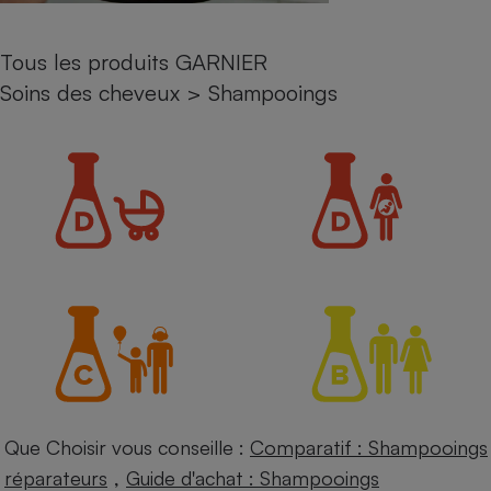
Petit électroménager - U
Complément
Tous les produits GARNIER
alimentaire
Mutuelle
Soins des cheveux
>
Shampooings
Assurance emprunteur
Matelas
Champagne
bouteille
Banque en 
Téléviseur
Antimoustique
Lave-linge
Radiateur électrique
Que Choisir vous conseille :
Comparatif : Shampooings
,
réparateurs
Guide d'achat : Shampooings