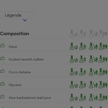
Téléphone mobile -
Smartphone
Plaque de cuisson à
Légende
induction
Composition
Climatiseur -
Ventilateur
Aqua
Antivirus
Sodium laureth sulfate
Climatiseur -
Ventilateur
Coco-betaine
Glycerin
Aloe barbadensis leaf juice