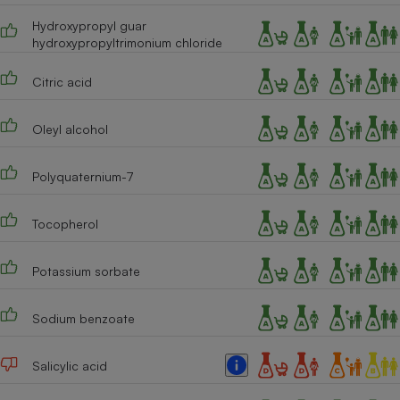
Hydroxypropyl guar
hydroxypropyltrimonium chloride
Citric acid
Oleyl alcohol
Polyquaternium-7
Tocopherol
Potassium sorbate
Sodium benzoate
Salicylic acid