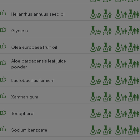
Cafetière à expressos
Helianthus annuus seed oil
Glycerin
Olea europaea fruit oil
Aloe barbadensis leaf juice
powder
Robot ménager
Lactobacillus ferment
Xanthan gum
Tocopherol
Sodium benzoate