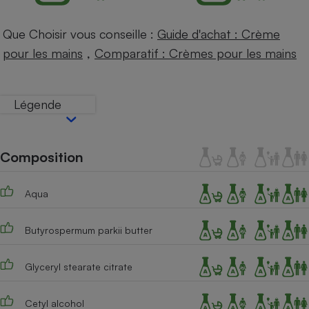
Téléphone mobile -
Smartphone
Plaque de cuisson à
Que Choisir vous conseille :
Guide d'achat : Crème
induction
,
pour les mains
Comparatif : Crèmes pour les mains
Climatiseur -
Légende
Ventilateur
Composition
Antivirus
Climatiseur -
Ventilateur
Aqua
Butyrospermum parkii butter
Glyceryl stearate citrate
Cetyl alcohol