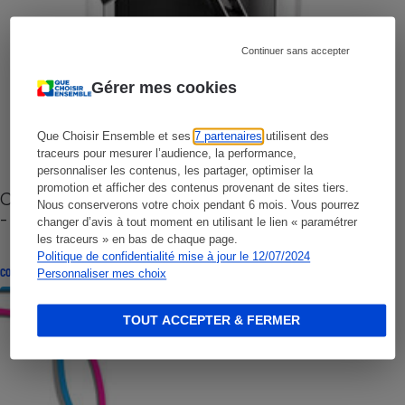
Continuer sans accepter
Gérer mes cookies
Que Choisir Ensemble et ses
7 partenaires
utilisent des
traceurs pour mesurer l’audience, la performance,
personnaliser les contenus, les partager, optimiser la
promotion et afficher des contenus provenant de sites tiers.
Cafetière à capsules zéro déchet CoffeeB (vidéo)
Nous conserverons votre choix pendant 6 mois. Vous pourrez
- Premières impressions
changer d’avis à tout moment en utilisant le lien « paramétrer
les traceurs » en bas de chaque page.
Politique de confidentialité mise à jour le 12/07/2024
CONSEILS
Personnaliser mes choix
TOUT ACCEPTER & FERMER