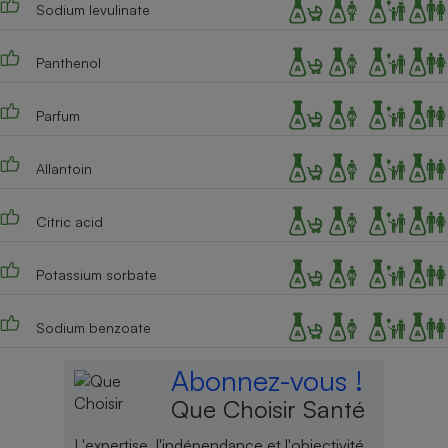
Sodium levulinate
Cafetière à expressos
Panthenol
Parfum
Allantoin
Citric acid
Robot ménager
Potassium sorbate
Sodium benzoate
Abonnez-vous !
Que Choisir Santé
L'expertise, l'indépendance et l'objectivité