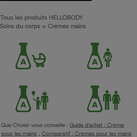
Petit électroménager - U
Complément
Tous les produits HELLOBODY
alimentaire
Mutuelle
Soins du corps
>
Crèmes mains
Assurance emprunteur
Matelas
Champagne
bouteille
Banque en 
Téléviseur
Antimoustique
Lave-linge
Radiateur électrique
Que Choisir vous conseille :
Guide d'achat : Crème
,
pour les mains
Comparatif : Crèmes pour les mains