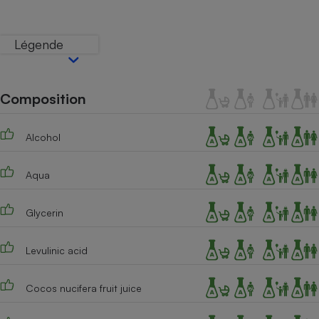
Téléphone mobile -
Smartphone
Plaque de cuisson à
Légende
induction
Composition
Climatiseur -
Ventilateur
Alcohol
Antivirus
Aqua
Climatiseur -
Ventilateur
Glycerin
Levulinic acid
Cocos nucifera fruit juice