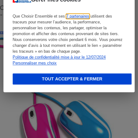
Cafetière à capsules zéro déchet CoffeeB (vidéo)
- Premières impressions
Que Choisir Ensemble et ses
7 partenaires
utilisent des
traceurs pour mesurer l’audience, la performance,
personnaliser les contenus, les partager, optimiser la
CONSEILS
promotion et afficher des contenus provenant de sites tiers.
Nous conserverons votre choix pendant 6 mois. Vous pourrez
changer d’avis à tout moment en utilisant le lien « paramétrer
les traceurs » en bas de chaque page.
Politique de confidentialité mise à jour le 12/07/2024
Personnaliser mes choix
TOUT ACCEPTER & FERMER