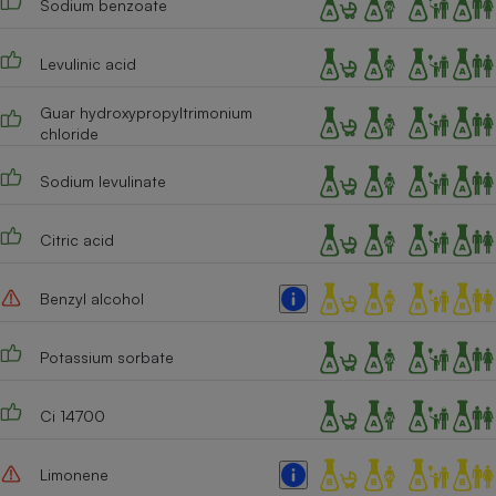
Sodium benzoate
Cafetière à expressos
Levulinic acid
Guar hydroxypropyltrimonium
chloride
Sodium levulinate
Citric acid
Robot ménager
Benzyl alcohol
Potassium sorbate
Ci 14700
Limonene