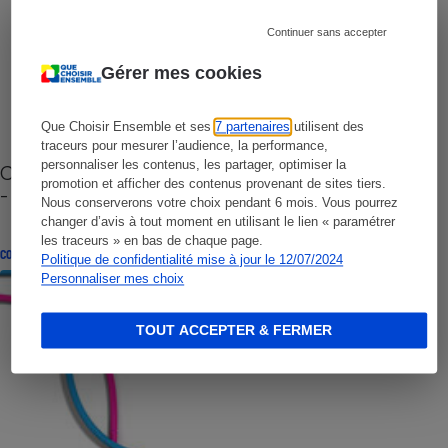
Continuer sans accepter
Gérer mes cookies
Que Choisir Ensemble et ses
7 partenaires
utilisent des
traceurs pour mesurer l’audience, la performance,
personnaliser les contenus, les partager, optimiser la
Cafetière à capsules zéro déchet CoffeeB (vidéo)
promotion et afficher des contenus provenant de sites tiers.
- Premières impressions
Nous conserverons votre choix pendant 6 mois. Vous pourrez
changer d’avis à tout moment en utilisant le lien « paramétrer
les traceurs » en bas de chaque page.
CONSEILS
Politique de confidentialité mise à jour le 12/07/2024
Personnaliser mes choix
TOUT ACCEPTER & FERMER