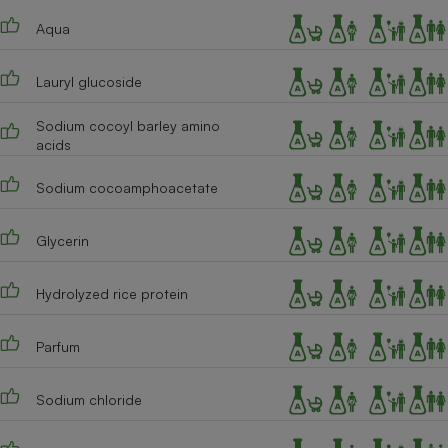
Téléphone mobile -
Smartphone
Aqua
Plaque de cuisson à
induction
Lauryl glucoside
Sodium cocoyl barley amino
acids
Climatiseur -
Ventilateur
Sodium cocoamphoacetate
Antivirus
Glycerin
Climatiseur -
Ventilateur
Hydrolyzed rice protein
Parfum
Sodium chloride