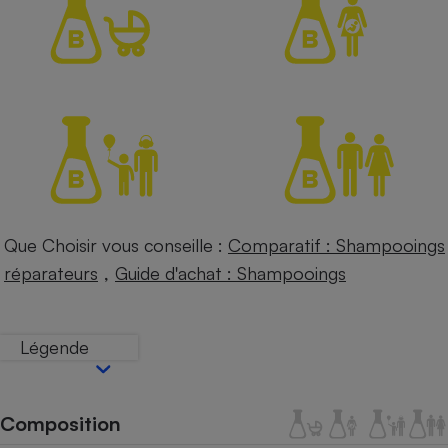
Petit électroménager - U
Complément
alimentaire
Mutuelle
Assurance emprunteur
Matelas
Champagne
bouteille
Banque en 
Que Choisir vous conseille :
Comparatif : Shampooings
Téléviseur
,
réparateurs
Guide d'achat : Shampooings
Antimoustique
Lave-linge
Légende
Radiateur électrique
Composition