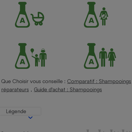
Petit électroménager - U
Complément
alimentaire
Mutuelle
Assurance emprunteur
Matelas
Champagne
bouteille
Banque en 
Téléviseur
Que Choisir vous conseille :
Comparatif : Shampooings
Antimoustique
Lave-linge
,
réparateurs
Guide d'achat : Shampooings
Légende
Radiateur électrique