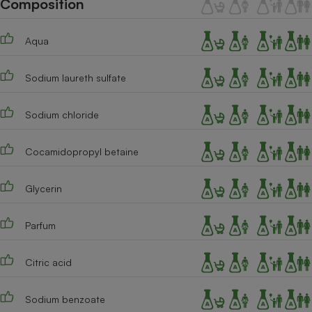
Composition
Téléphone mobile -
Smartphone
Plaque de cuisson à
Aqua
induction
Sodium laureth sulfate
Climatiseur -
Ventilateur
Sodium chloride
Cocamidopropyl betaine
Antivirus
Climatiseur -
Glycerin
Ventilateur
Parfum
Citric acid
Sodium benzoate