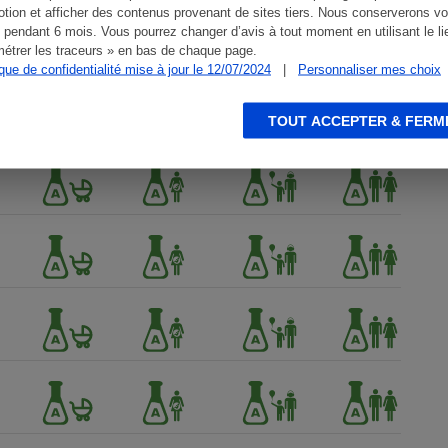
tion et afficher des contenus provenant de sites tiers. Nous conserverons vo
 pendant 6 mois. Vous pourrez changer d’avis à tout moment en utilisant le li
étrer les traceurs » en bas de chaque page.
ique de confidentialité mise à jour le 12/07/2024
|
Personnaliser mes choix
TOUT ACCEPTER & FERM