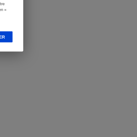
tre
en «
ER