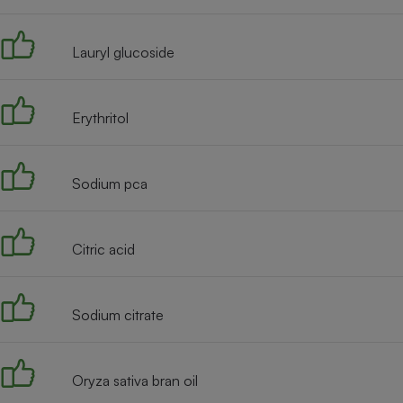
Radiateur électrique
Lauryl glucoside
Téléphone mobile -
Smartphone
Plaque de cuisson à
induction
Erythritol
Sodium pca
Climatiseur -
Ventilateur
Citric acid
Antivirus
Climatiseur -
Ventilateur
Sodium citrate
Oryza sativa bran oil