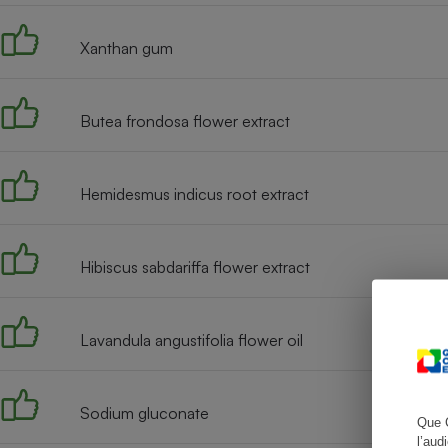
Xanthan gum
Cafetière à expresso
Butea frondosa flower extract
Hemidesmus indicus root extract
Hibiscus sabdariffa flower extract
Robot ménager
Lavandula angustifolia flower oil
Sodium gluconate
Que 
l’aud