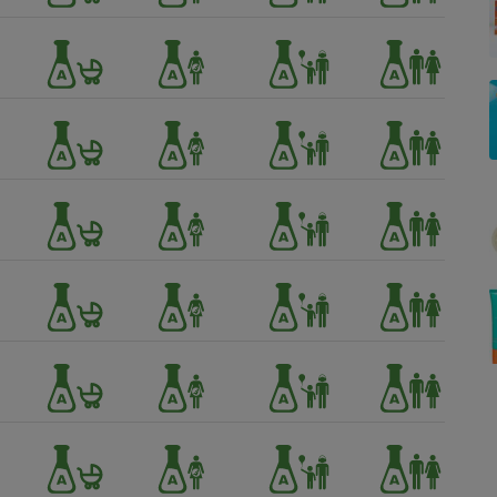
Électricité - Gaz
Appareil photo
numérique
Four encastrable
Lessive
Aspirateur