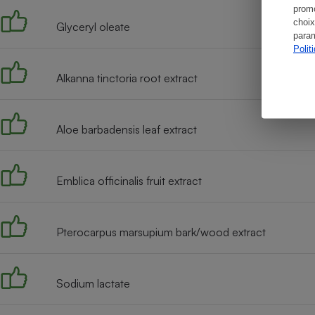
promo
choix
Glyceryl oleate
param
Polit
Alkanna tinctoria root extract
Aloe barbadensis leaf extract
Emblica officinalis fruit extract
Pterocarpus marsupium bark/wood extract
Sodium lactate