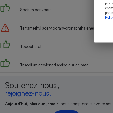
promo
choix
Sodium benzoate
param
Polit
Tetramethyl acetyloctahydronaphthalenes
Tocopherol
Trisodium ethylenediamine disuccinate
Soutenez-nous,
rejoignez-nous,
Aujourd'hui, plus que jamais
, nous comptons sur votre sout