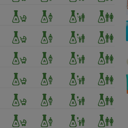
Électricité - Gaz
Appareil photo
numérique
Four encastrable
Lessive
Aspirateur