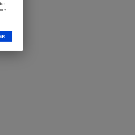
tre
en «
ER