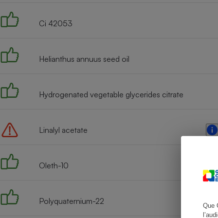
Ci 42053
Cafetière à expresso
Helianthus annuus seed oil
Hydrogenated vegetable glycerides citrate
Linalyl acetate
Robot ménager
Oleth-10
Polyquaternium-22
Que 
l’aud