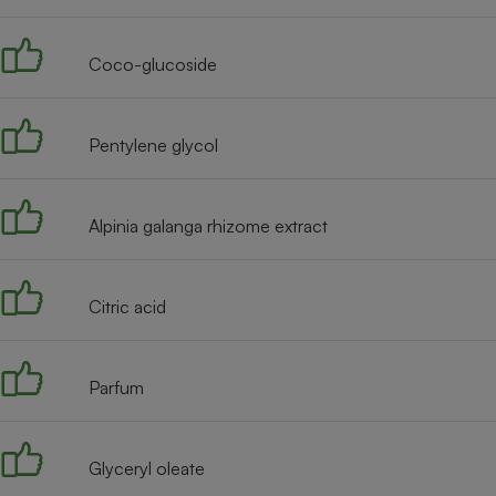
Radiateur électrique
Coco-glucoside
Téléphone mobile -
Smartphone
Plaque de cuisson à
induction
Pentylene glycol
Alpinia galanga rhizome extract
Climatiseur -
Ventilateur
Citric acid
Antivirus
Climatiseur -
Ventilateur
Parfum
Glyceryl oleate