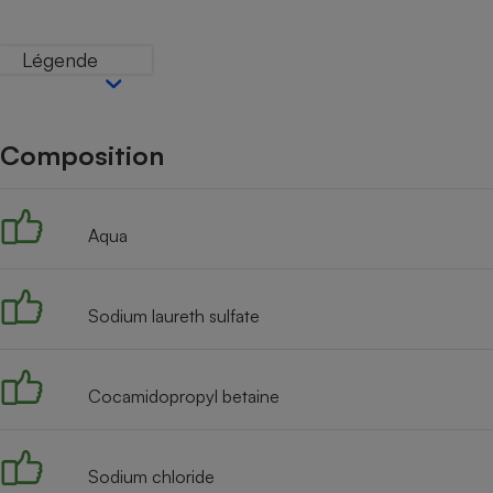
Internet
Légende
Gros électroménager
Téléphonie
Petit électroménager 
Complément
alimentaire
Composition
Mutuelle
Assurance emprunteu
Aqua
Matelas
Champa
boutei
Sodium laureth sulfate
Banque 
Téléviseur
Antimoustique
Lave-linge
Cocamidopropyl betaine
Sodium chloride